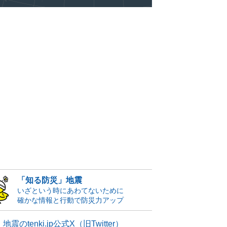
「知る防災」地震
いざという時にあわてないために
確かな情報と行動で防災力アップ
地震のtenki.jp公式X（旧Twitter）