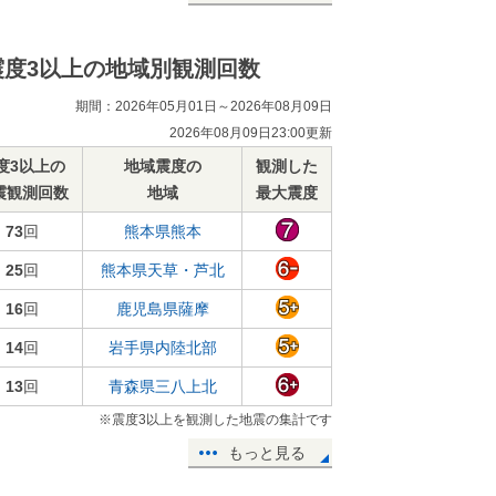
震度3以上の地域別観測回数
期間：2026年05月01日～2026年08月09日
2026年08月09日23:00更新
度3以上の
地域震度の
観測した
震観測回数
地域
最大震度
73
回
熊本県熊本
25
回
熊本県天草・芦北
16
回
鹿児島県薩摩
14
回
岩手県内陸北部
13
回
青森県三八上北
※震度3以上を観測した地震の集計です
もっと見る