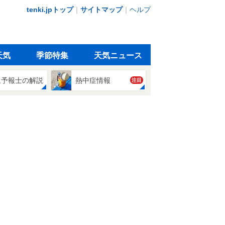
tenki.jpトップ
｜
サイトマップ
｜
ヘルプ
天気
季節特集
天気ニュース
象予報士の解説
熱中症情報
注目