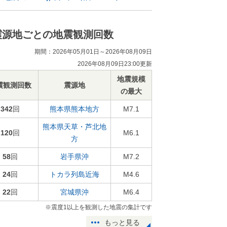
震源地ごとの地震観測回数
期間：2026年05月01日～2026年08月09日
2026年08月09日23:00更新
地震規模
震観測回数
震源地
の最大
342
回
熊本県熊本地方
M7.1
熊本県天草・芦北地
120
回
M6.1
方
58
回
岩手県沖
M7.2
24
回
トカラ列島近海
M4.6
22
回
宮城県沖
M6.4
※震度1以上を観測した地震の集計です
もっと見る