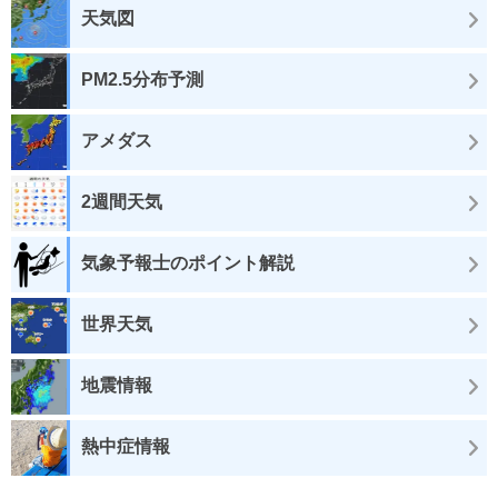
天気図
PM2.5分布予測
アメダス
2週間天気
気象予報士のポイント解説
世界天気
地震情報
熱中症情報