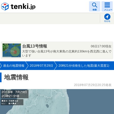
tenki.jp
検索
メニュー
現在地
台風13号情報
06日17:00現在
大型で強い台風13号が南大東島の北東約130kmを西北西に進んで
います
過去の地震情報
2018年07月29日
20時21分頃発生した地震(最大震度1)
地震情報
2018年07月29日20:25発表