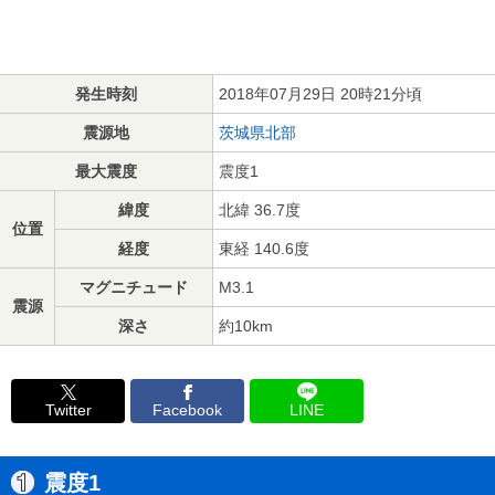
発生時刻
2018年07月29日 20時21分頃
震源地
茨城県北部
最大震度
震度1
緯度
北緯 36.7度
位置
経度
東経 140.6度
マグニチュード
M3.1
震源
深さ
約10km
Twitter
Facebook
LINE
震度1