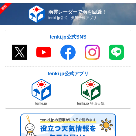
雨雲レーダーで雨を回避！
tenki.jp公式 天気予報アプリ
tenki.jp公式SNS
tenki.jp公式アプリ
tenki.jp
tenki.jp 登山天気