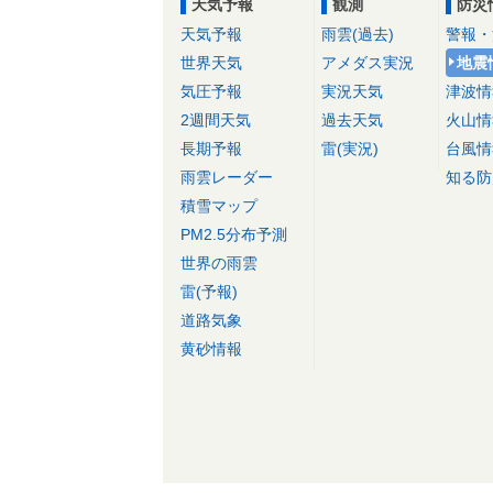
天気予報
観測
防災
天気予報
雨雲(過去)
警報・
世界天気
アメダス実況
地震
気圧予報
実況天気
津波情
2週間天気
過去天気
火山情
長期予報
雷(実況)
台風情
雨雲レーダー
知る防
積雪マップ
PM2.5分布予測
世界の雨雲
雷(予報)
道路気象
黄砂情報