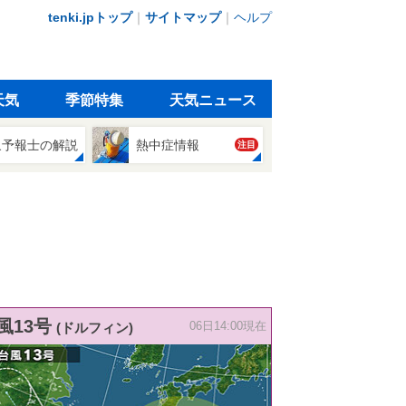
tenki.jpトップ
｜
サイトマップ
｜
ヘルプ
天気
季節特集
天気ニュース
象予報士の解説
熱中症情報
注目
風13号
(ドルフィン)
06日14:00現在