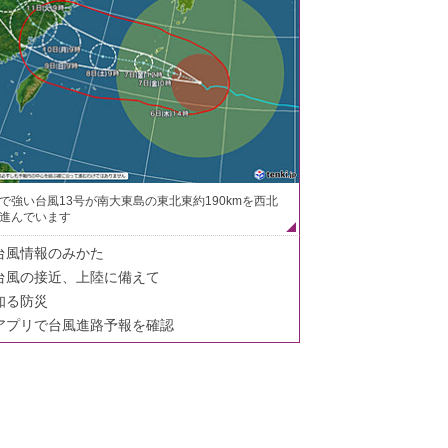
で強い台風13号が南大東島の東北東約190kmを西北
進んでいます
台風情報のみかた
台風の接近、上陸に備えて
知る防災
アプリで台風進路予報を確認