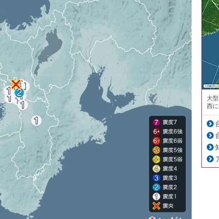
大型
西に