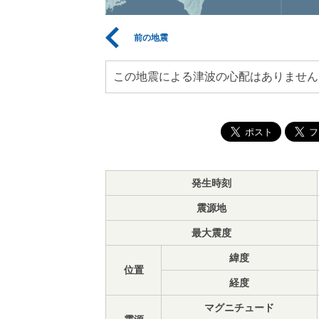
前の地震
この地震による津波の心配はありません
発生時刻
震源地
最大震度
緯度
位置
経度
マグニチュード