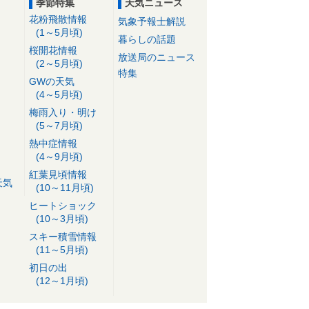
季節特集
天気ニュース
花粉飛散情報
気象予報士解説
(1～5月頃)
暮らしの話題
桜開花情報
放送局のニュース
(2～5月頃)
特集
GWの天気
(4～5月頃)
梅雨入り・明け
(5～7月頃)
熱中症情報
(4～9月頃)
紅葉見頃情報
天気
(10～11月頃)
ヒートショック
(10～3月頃)
スキー積雪情報
(11～5月頃)
初日の出
(12～1月頃)