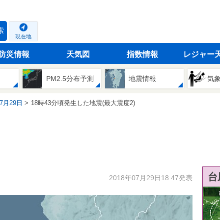
索
現在地
防災情報
天気図
指数情報
レジャー
PM2.5分布予測
地震情報
気
07月29日
18時43分頃発生した地震(最大震度2)
台
2018年07月29日18:47発表