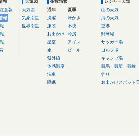
情報
天気図
指数情報
レジャー天気
注意報
天気図
通年
夏季
山の天気
情報
気象衛星
洗濯
汗かき
海の天気
報
世界衛星
服装
不快
空港
報
お出かけ
冷房
野球場
報
星空
アイス
サッカー場
災
傘
ビール
ゴルフ場
紫外線
キャンプ場
体感温度
競馬・競艇・競輪
洗車
釣り
睡眠
お出かけスポット