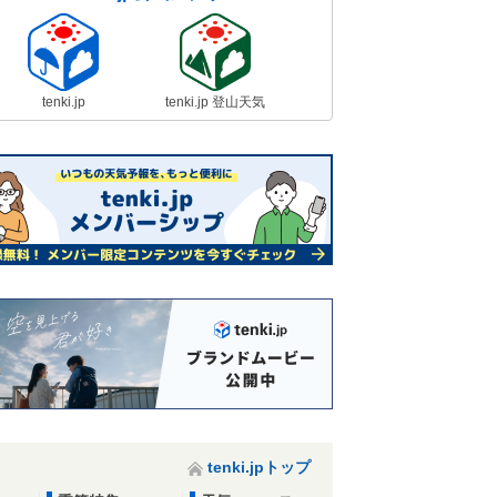
tenki.jp
tenki.jp 登山天気
tenki.jpトップ