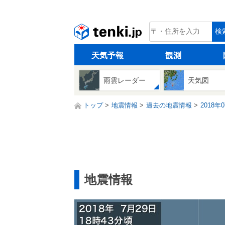
tenki.jp
検
天気予報
観測
雨雲レーダー
天気図
トップ
地震情報
過去の地震情報
2018年
地震情報