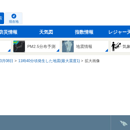
索
現在地
防災情報
天気図
指数情報
レジャー
PM2.5分布予測
地震情報
気
03月08日
11時40分頃発生した地震(最大震度1)
拡大画像