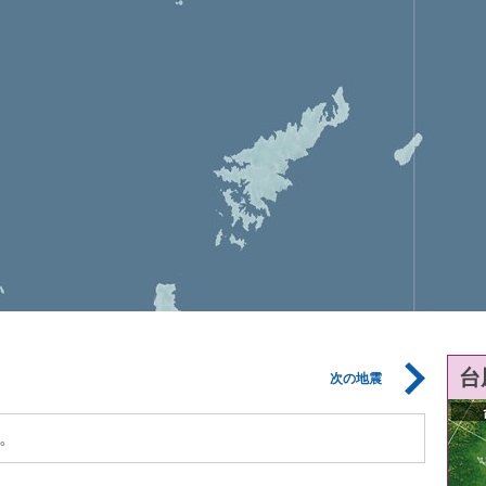
台
次の地震
。