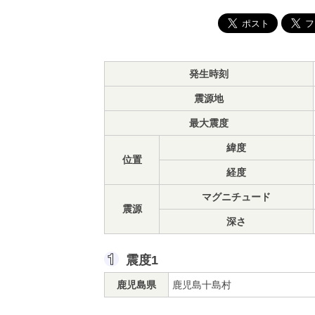
発生時刻
震源地
最大震度
緯度
位置
経度
マグニチュード
震源
深さ
震度1
鹿児島県
鹿児島十島村