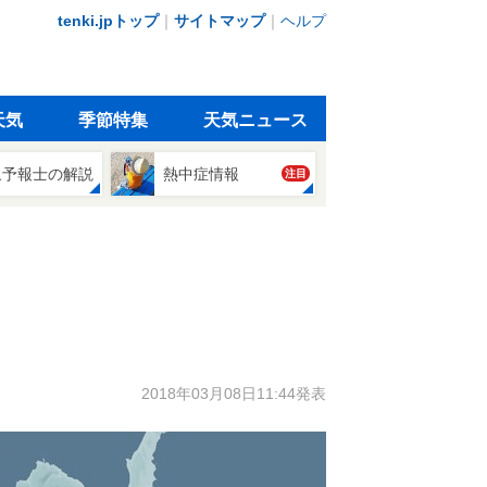
tenki.jpトップ
｜
サイトマップ
｜
ヘルプ
天気
季節特集
天気ニュース
象予報士の解説
熱中症情報
注目
2018年03月08日11:44発表