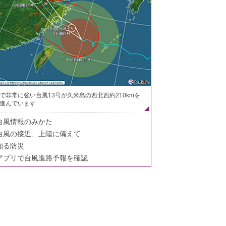
で非常に強い台風13号が久米島の西北西約210kmを
進んでいます
台風情報のみかた
台風の接近、上陸に備えて
知る防災
アプリで台風進路予報を確認