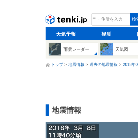
tenki.jp
検
天気予報
観測
雨雲レーダー
天気図
トップ
地震情報
過去の地震情報
2018年
地震情報