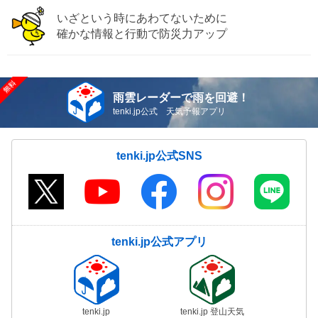
いざという時にあわてないために
確かな情報と行動で防災力アップ
雨雲レーダーで雨を回避！
tenki.jp公式 天気予報アプリ
tenki.jp公式SNS
tenki.jp公式アプリ
tenki.jp
tenki.jp 登山天気