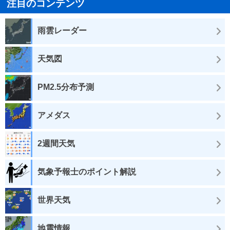
注目のコンテンツ
雨雲レーダー
天気図
PM2.5分布予測
アメダス
2週間天気
気象予報士のポイント解説
世界天気
地震情報