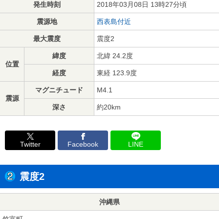
発生時刻
2018年03月08日 13時27分頃
震源地
西表島付近
最大震度
震度2
緯度
北緯 24.2度
位置
経度
東経 123.9度
マグニチュード
M4.1
震源
深さ
約20km
Twitter
Facebook
LINE
震度2
沖縄県
竹富町