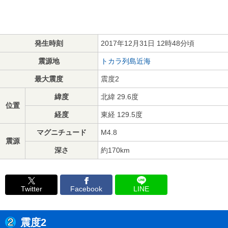
発生時刻
2017年12月31日 12時48分頃
震源地
トカラ列島近海
最大震度
震度2
緯度
北緯 29.6度
位置
経度
東経 129.5度
マグニチュード
M4.8
震源
深さ
約170km
Twitter
Facebook
LINE
震度2