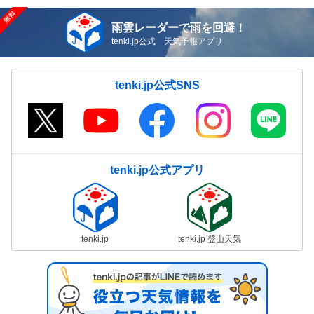
雨雲レーダーで雨を回避！
tenki.jp公式 天気予報アプリ
tenki.jp公式SNS
tenki.jp公式アプリ
tenki.jp
tenki.jp 登山天気