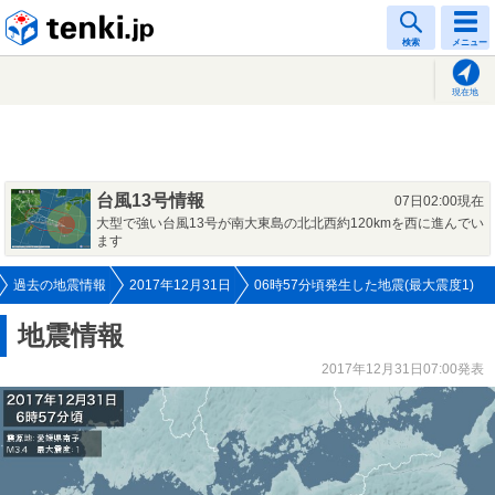
tenki.jp
検索
メニュー
現在地
台風13号情報
07日02:00現在
大型で強い台風13号が南大東島の北北西約120kmを西に進んでい
ます
過去の地震情報
2017年12月31日
06時57分頃発生した地震(最大震度1)
地震情報
2017年12月31日07:00発表