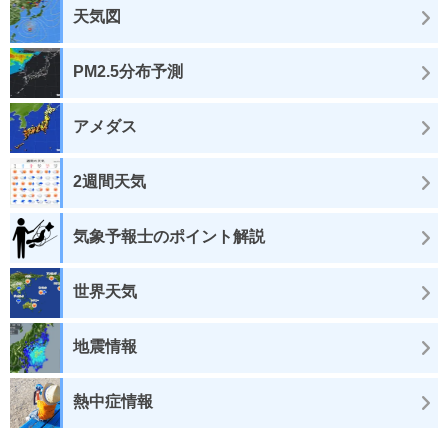
天気図
PM2.5分布予測
アメダス
2週間天気
気象予報士のポイント解説
世界天気
地震情報
熱中症情報