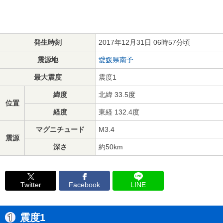
発生時刻
2017年12月31日 06時57分頃
震源地
愛媛県南予
最大震度
震度1
緯度
北緯 33.5度
位置
経度
東経 132.4度
マグニチュード
M3.4
震源
深さ
約50km
Twitter
Facebook
LINE
震度1