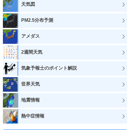
天気図
PM2.5分布予測
アメダス
2週間天気
気象予報士のポイント解説
世界天気
地震情報
熱中症情報