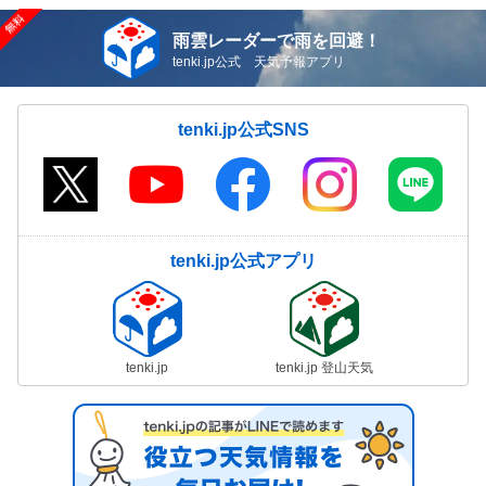
雨雲レーダーで雨を回避！
tenki.jp公式 天気予報アプリ
tenki.jp公式SNS
tenki.jp公式アプリ
tenki.jp
tenki.jp 登山天気