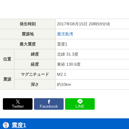
発生時刻
2017年08月15日 20時59分頃
震源地
鹿児島湾
最大震度
震度1
緯度
北緯 31.3度
位置
経度
東経 130.6度
マグニチュード
M2.1
震源
深さ
約10km
Twitter
Facebook
LINE
震度1