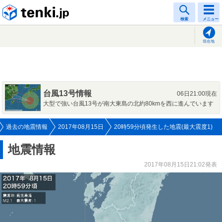
tenki.jp
検索
メニュー
現在地
台風13号情報
06日21:00現在
大型で強い台風13号が南大東島の北約80kmを西に進んでいます
過去の地震情報
2017年08月15日
20時59分頃発生した地震(最大震度1)
地震情報
2017年08月15日21:02発表