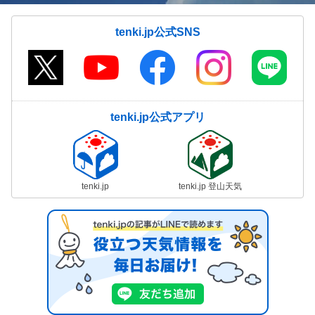
tenki.jp公式SNS
tenki.jp公式アプリ
tenki.jp
tenki.jp 登山天気