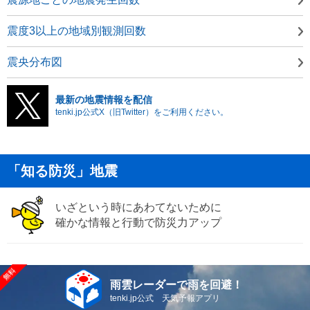
震度3以上の地域別観測回数
震央分布図
最新の地震情報を配信
tenki.jp公式X（旧Twitter）をご利用ください。
「知る防災」地震
いざという時にあわてないために
確かな情報と行動で防災力アップ
雨雲レーダーで雨を回避！
tenki.jp公式 天気予報アプリ