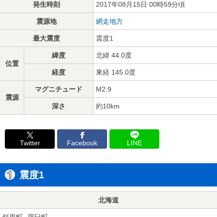
発生時刻
2017年08月15日 00時59分頃
震源地
網走地方
最大震度
震度1
緯度
北緯 44.0度
位置
経度
東経 145.0度
マグニチュード
M2.9
震源
深さ
約10km
Twitter
Facebook
LINE
震度1
北海道
斜里町
羅臼町