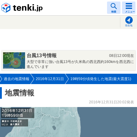
tenki.jp
検索
メニュー
現在地
台風13号情報
08日12:00現在
大型で非常に強い台風13号が久米島の西北西約160kmを西北西に
進んでいます
過去の地震情報
2016年12月31日
19時59分頃発生した地震(最大震度1)
地震情報
2016年12月31日20:02発表