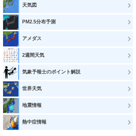
天気図
PM2.5分布予測
アメダス
2週間天気
気象予報士のポイント解説
世界天気
地震情報
熱中症情報