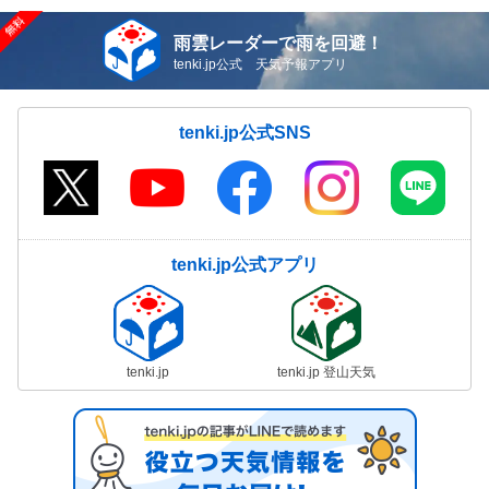
雨雲レーダーで雨を回避！
tenki.jp公式 天気予報アプリ
tenki.jp公式SNS
tenki.jp公式アプリ
tenki.jp
tenki.jp 登山天気