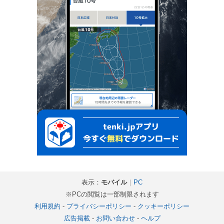
表示：
モバイル
｜
PC
※PCの閲覧は一部制限されます
利用規約
-
プライバシーポリシー
-
クッキーポリシー
広告掲載
-
お問い合わせ
-
ヘルプ