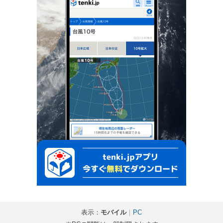
表示：
モバイル
｜
PC