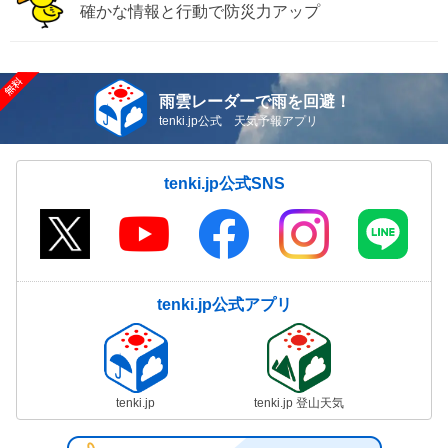
確かな情報と行動で防災力アップ
雨雲レーダーで雨を回避！
tenki.jp公式 天気予報アプリ
tenki.jp公式SNS
tenki.jp公式アプリ
tenki.jp
tenki.jp 登山天気