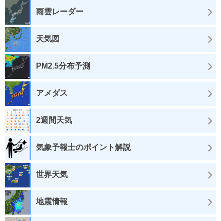
雨雲レーダー
天気図
PM2.5分布予測
アメダス
2週間天気
気象予報士のポイント解説
世界天気
地震情報