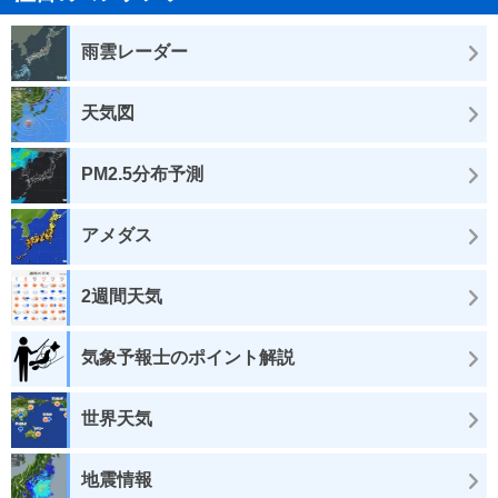
雨雲レーダー
天気図
PM2.5分布予測
アメダス
2週間天気
気象予報士のポイント解説
世界天気
地震情報