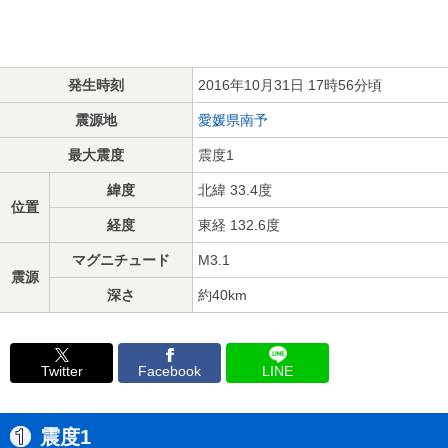
発生時刻
2016年10月31日 17時56分頃
震源地
愛媛県南予
最大震度
震度1
緯度
北緯 33.4度
位置
経度
東経 132.6度
マグニチュード
M3.1
震源
深さ
約40km
Twitter
Facebook
LINE
震度1