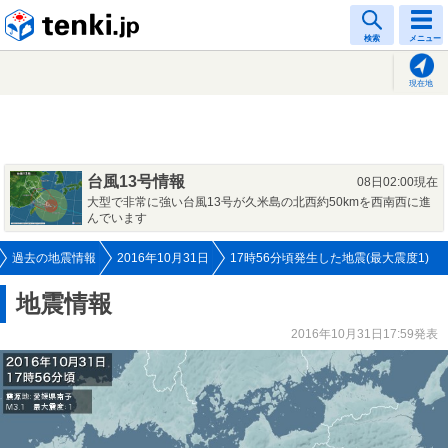
tenki.jp
検索
メニュー
現在地
台風13号情報
08日02:00現在
大型で非常に強い台風13号が久米島の北西約50kmを西南西に進
んでいます
過去の地震情報
2016年10月31日
17時56分頃発生した地震(最大震度1)
地震情報
2016年10月31日17:59発表