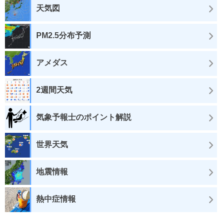
天気図
PM2.5分布予測
アメダス
2週間天気
気象予報士のポイント解説
世界天気
地震情報
熱中症情報