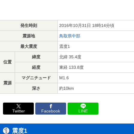
発生時刻
2016年10月31日 18時14分頃
震源地
鳥取県中部
最大震度
震度1
緯度
北緯 35.4度
位置
経度
東経 133.8度
マグニチュード
M1.6
震源
深さ
約10km
Twitter
Facebook
LINE
震度1