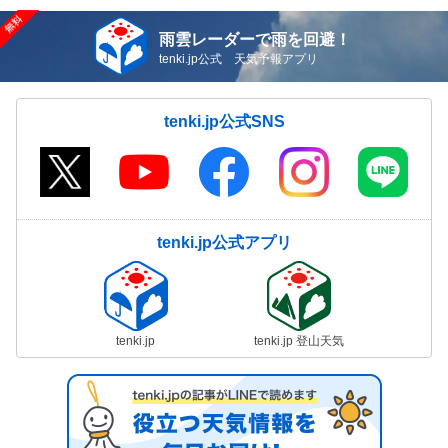
雨雲レーダーで雨を回避！
tenki.jp公式 天気予報アプリ
tenki.jp公式SNS
tenki.jp公式アプリ
tenki.jp
tenki.jp 登山天気