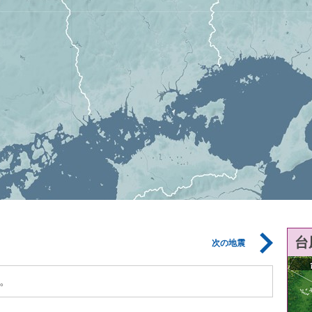
台
次の地震
。