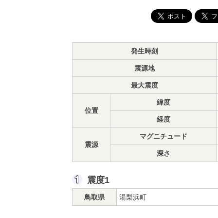
発生時刻
震源地
最大震度
緯度
位置
経度
マグニチュード
震源
深さ
震度1
鳥取県
湯梨浜町