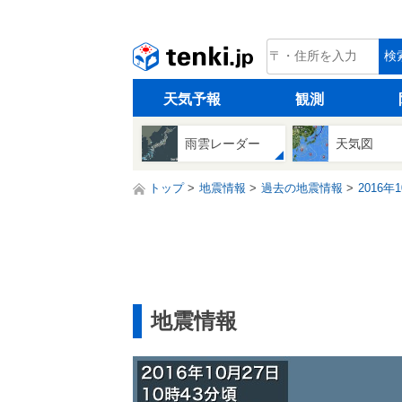
tenki.jp
検
天気予報
観測
雨雲レーダー
天気図
トップ
地震情報
過去の地震情報
2016年
地震情報