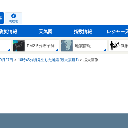
索
現在地
防災情報
天気図
指数情報
レジャー
PM2.5分布予測
地震情報
気
10月27日
10時43分頃発生した地震(最大震度1)
拡大画像