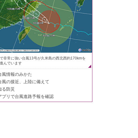
で非常に強い台風13号が久米島の西北西約170kmを
進んでいます
台風情報のみかた
台風の接近、上陸に備えて
知る防災
アプリで台風進路予報を確認