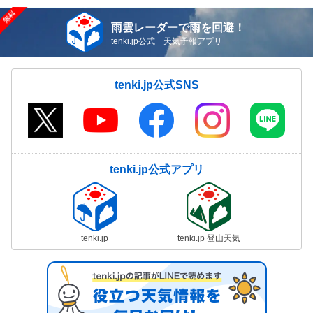
雨雲レーダーで雨を回避！
tenki.jp公式 天気予報アプリ
tenki.jp公式SNS
tenki.jp公式アプリ
tenki.jp
tenki.jp 登山天気