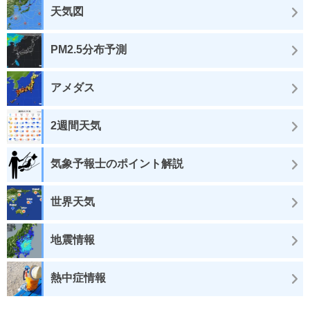
天気図
PM2.5分布予測
アメダス
2週間天気
気象予報士のポイント解説
世界天気
地震情報
熱中症情報