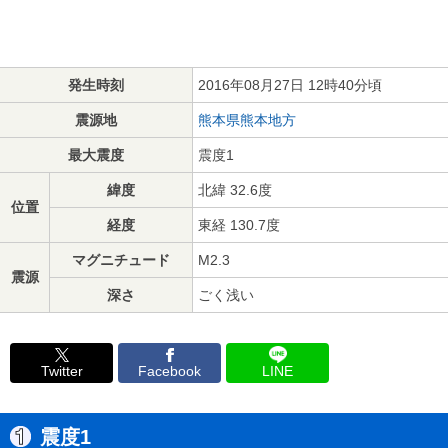
発生時刻
2016年08月27日 12時40分頃
震源地
熊本県熊本地方
最大震度
震度1
緯度
北緯 32.6度
位置
経度
東経 130.7度
マグニチュード
M2.3
震源
深さ
ごく浅い
Twitter
Facebook
LINE
震度1