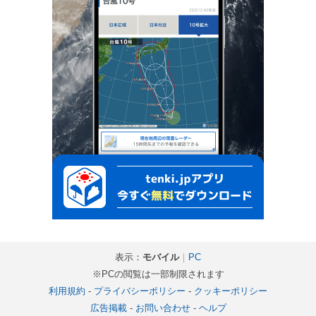
表示：
モバイル
｜
PC
※PCの閲覧は一部制限されます
利用規約
-
プライバシーポリシー
-
クッキーポリシー
広告掲載
-
お問い合わせ
-
ヘルプ