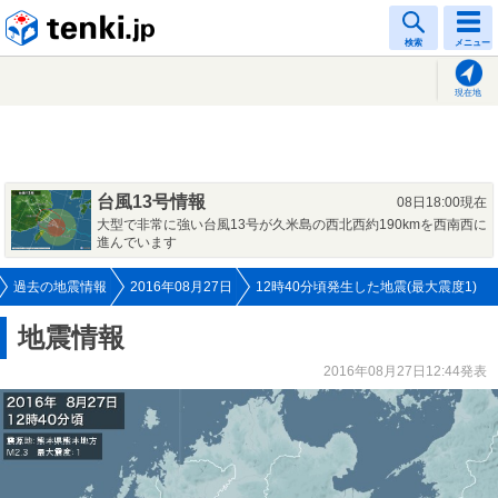
tenki.jp
検索
メニュー
現在地
台風13号情報
08日18:00現在
大型で非常に強い台風13号が久米島の西北西約190kmを西南西に
進んでいます
過去の地震情報
2016年08月27日
12時40分頃発生した地震(最大震度1)
地震情報
2016年08月27日12:44発表