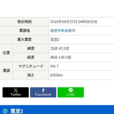
発生時刻
2016年08月27日 04時36分頃
震源地
根室半島南東沖
最大震度
震度2
緯度
北緯 43.2度
位置
経度
東経 146.0度
マグニチュード
M3.7
震源
深さ
約50km
Twitter
Facebook
LINE
震度2