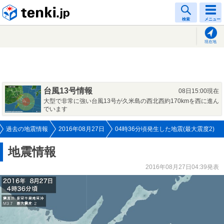
tenki.jp
検索
メニュー
現在地
台風13号情報
08日15:00現在
大型で非常に強い台風13号が久米島の西北西約170kmを西に進ん
でいます
過去の地震情報
2016年08月27日
04時36分頃発生した地震(最大震度2)
地震情報
2016年08月27日04:39発表