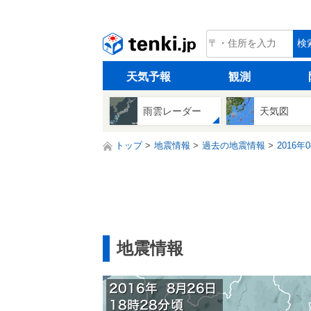
tenki.jp
検
天気予報
観測
雨雲レーダー
天気図
トップ
地震情報
過去の地震情報
2016年
地震情報