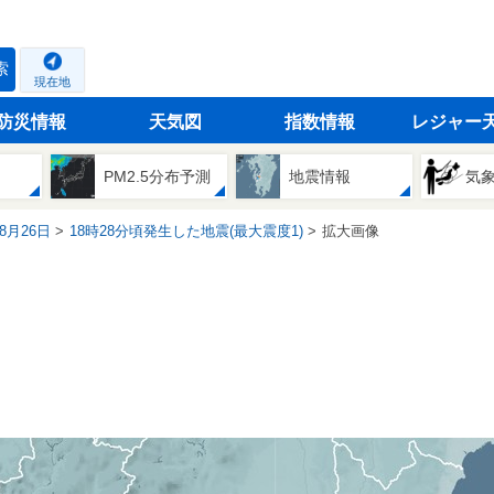
索
現在地
防災情報
天気図
指数情報
レジャー
PM2.5分布予測
地震情報
気
08月26日
18時28分頃発生した地震(最大震度1)
拡大画像