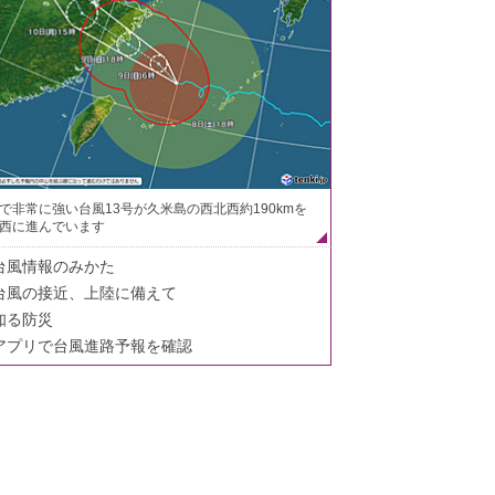
で非常に強い台風13号が久米島の西北西約190kmを
西に進んでいます
台風情報のみかた
台風の接近、上陸に備えて
知る防災
アプリで台風進路予報を確認