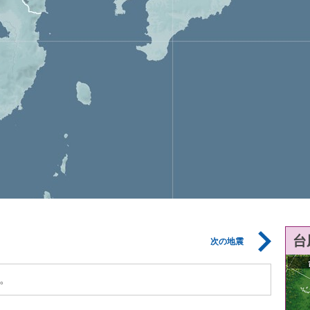
台
次の地震
。