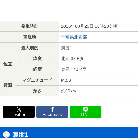
発生時刻
2016年08月26日 18時28分頃
震源地
千葉県北西部
最大震度
震度1
緯度
北緯 35.6度
位置
経度
東経 140.2度
マグニチュード
M3.3
震源
深さ
約80km
Twitter
Facebook
LINE
震度1