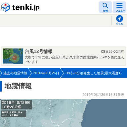
tenki.jp
検索
メニュー
現在地
台風13号情報
08日20:00現在
大型で非常に強い台風13号が久米島の西北西約200kmを西に進ん
でいます
過去の地震情報
2016年08月26日
18時28分頃発生した地震(最大震度1)
地震情報
2016年08月26日18:31発表