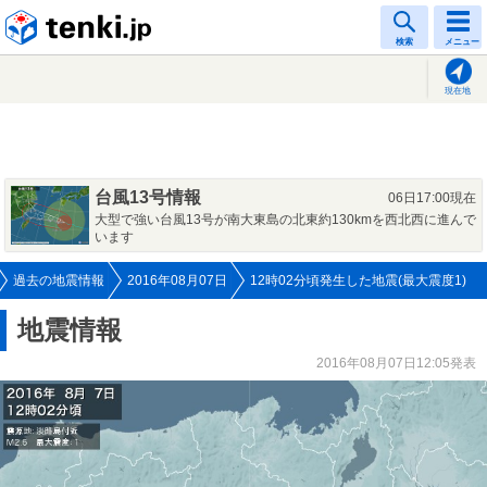
tenki.jp
検索
メニュー
現在地
台風13号情報
06日17:00現在
大型で強い台風13号が南大東島の北東約130kmを西北西に進んで
います
過去の地震情報
2016年08月07日
12時02分頃発生した地震(最大震度1)
地震情報
2016年08月07日12:05発表