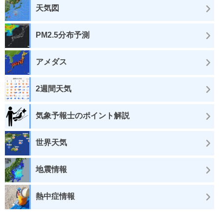
天気図
PM2.5分布予測
アメダス
2週間天気
気象予報士のポイント解説
世界天気
地震情報
熱中症情報