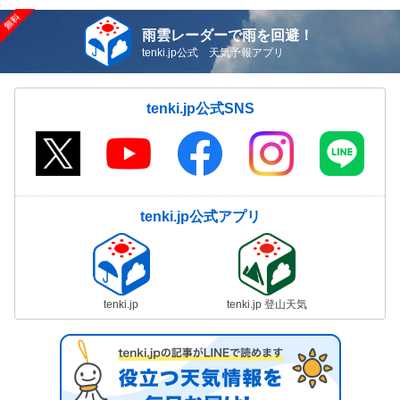
雨雲レーダーで雨を回避！
tenki.jp公式 天気予報アプリ
tenki.jp公式SNS
tenki.jp公式アプリ
tenki.jp
tenki.jp 登山天気