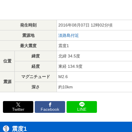
発生時刻
2016年08月07日 12時02分頃
震源地
淡路島付近
最大震度
震度1
緯度
北緯 34.5度
位置
経度
東経 134.9度
マグニチュード
M2.6
震源
深さ
約10km
Twitter
Facebook
LINE
震度1