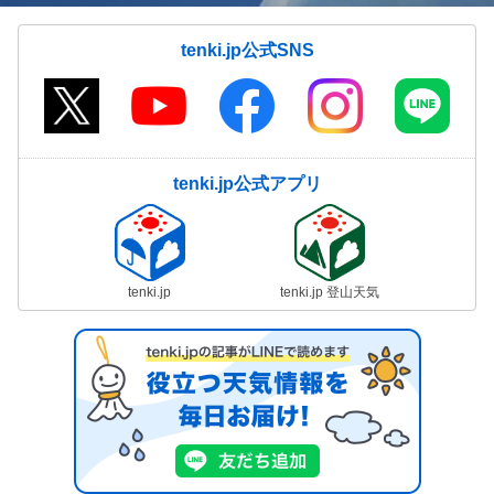
tenki.jp公式SNS
tenki.jp公式アプリ
tenki.jp
tenki.jp 登山天気