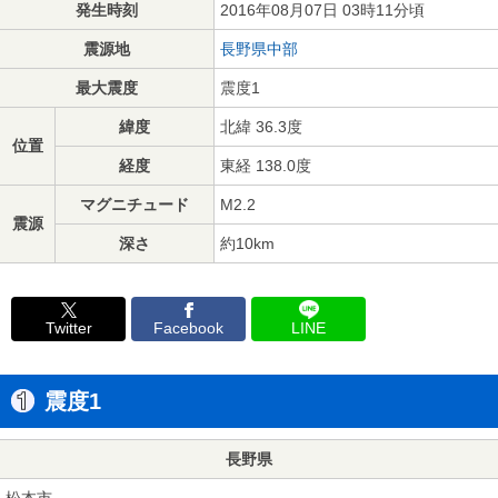
発生時刻
2016年08月07日 03時11分頃
震源地
長野県中部
最大震度
震度1
緯度
北緯 36.3度
位置
経度
東経 138.0度
マグニチュード
M2.2
震源
深さ
約10km
Twitter
Facebook
LINE
震度1
長野県
松本市