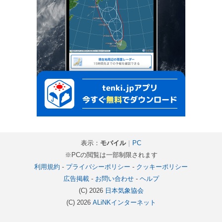
表示：
モバイル
｜
PC
※PCの閲覧は一部制限されます
利用規約
-
プライバシーポリシー
-
クッキーポリシー
広告掲載
-
お問い合わせ
-
ヘルプ
(C) 2026
日本気象協会
(C) 2026
ALiNKインターネット