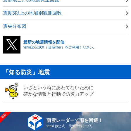
震度3以上の地域別観測回数
震央分布図
最新の地震情報を配信
tenki.jp公式X（旧Twitter）をご利用ください。
「知る防災」地震
いざという時にあわてないために
確かな情報と行動で防災力アップ
雨雲レーダーで雨を回避！
tenki.jp公式 天気予報アプリ