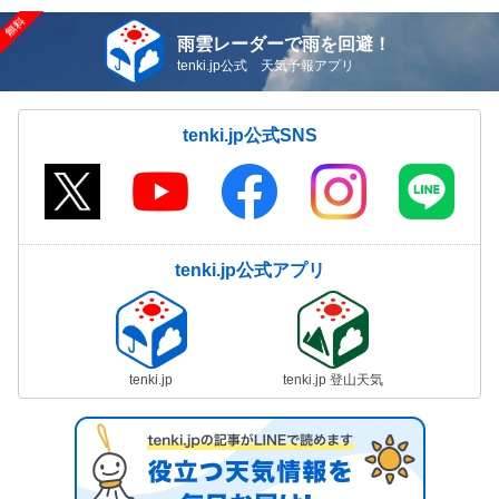
雨雲レーダーで雨を回避！
tenki.jp公式 天気予報アプリ
tenki.jp公式SNS
tenki.jp公式アプリ
tenki.jp
tenki.jp 登山天気