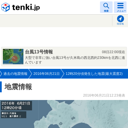
tenki.jp
検索
メニュー
現在地
台風13号情報
08日22:00現在
大型で非常に強い台風13号が久米島の西北西約230kmを北西に進
んでいます
過去の地震情報
2016年06月21日
12時20分頃発生した地震(最大震度2)
地震情報
2016年06月21日12:23発表