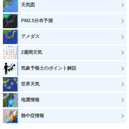
天気図
PM2.5分布予測
アメダス
2週間天気
気象予報士のポイント解説
世界天気
地震情報
熱中症情報