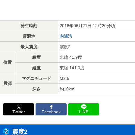
発生時刻
2016年06月21日 12時20分頃
震源地
内浦湾
最大震度
震度2
緯度
北緯 41.9度
位置
経度
東経 141.0度
マグニチュード
M2.5
震源
深さ
約10km
Twitter
Facebook
LINE
震度2