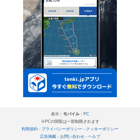
表示：
モバイル
｜
PC
※PCの閲覧は一部制限されます
利用規約
-
プライバシーポリシー
-
クッキーポリシー
広告掲載
-
お問い合わせ
-
ヘルプ