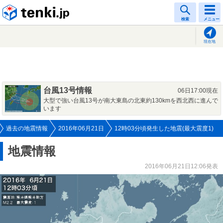
tenki.jp
検索
メニュー
現在地
台風13号情報
06日17:00現在
大型で強い台風13号が南大東島の北東約130kmを西北西に進んで
います
過去の地震情報
2016年06月21日
12時03分頃発生した地震(最大震度1)
地震情報
2016年06月21日12:06発表