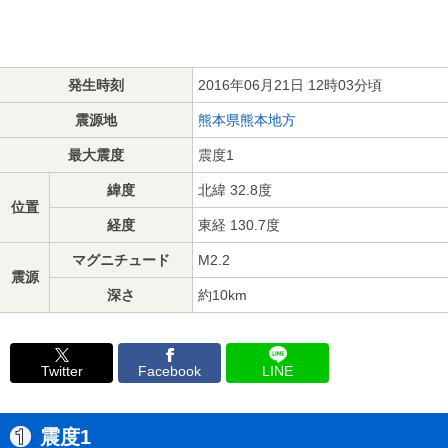
発生時刻
2016年06月21日 12時03分頃
震源地
熊本県熊本地方
最大震度
震度1
緯度
北緯 32.8度
位置
経度
東経 130.7度
マグニチュード
M2.2
震源
深さ
約10km
Twitter
Facebook
LINE
震度1