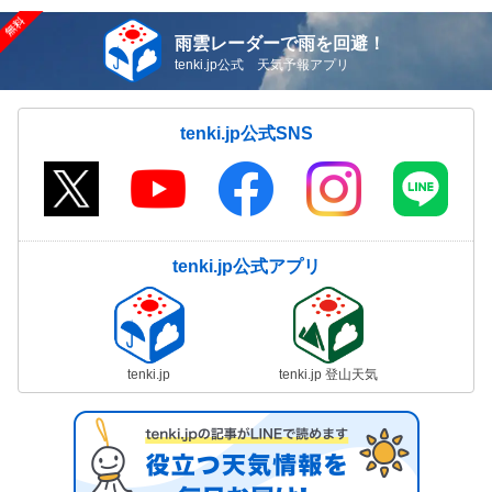
雨雲レーダーで雨を回避！
tenki.jp公式 天気予報アプリ
tenki.jp公式SNS
tenki.jp公式アプリ
tenki.jp
tenki.jp 登山天気