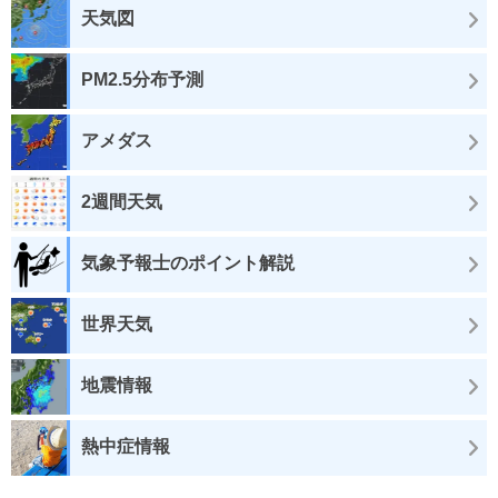
天気図
PM2.5分布予測
アメダス
2週間天気
気象予報士のポイント解説
世界天気
地震情報
熱中症情報