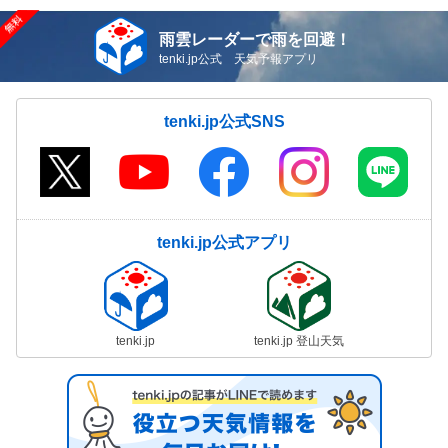
雨雲レーダーで雨を回避！
tenki.jp公式 天気予報アプリ
tenki.jp公式SNS
tenki.jp公式アプリ
tenki.jp
tenki.jp 登山天気