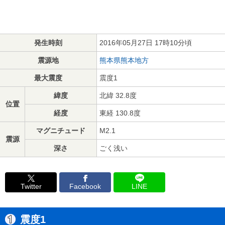
発生時刻
2016年05月27日 17時10分頃
震源地
熊本県熊本地方
最大震度
震度1
緯度
北緯 32.8度
位置
経度
東経 130.8度
マグニチュード
M2.1
震源
深さ
ごく浅い
Twitter
Facebook
LINE
震度1