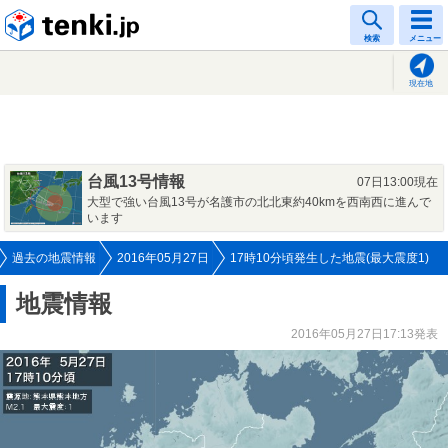
tenki.jp
検索
メニュー
現在地
台風13号情報
07日13:00現在
大型で強い台風13号が名護市の北北東約40kmを西南西に進んで
います
過去の地震情報
2016年05月27日
17時10分頃発生した地震(最大震度1)
地震情報
2016年05月27日17:13発表