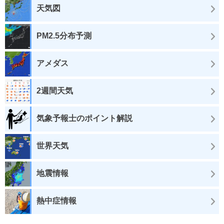
天気図
PM2.5分布予測
アメダス
2週間天気
気象予報士のポイント解説
世界天気
地震情報
熱中症情報