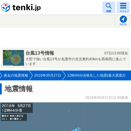
tenki.jp
検索
メニュー
現在地
台風13号情報
07日13:00現在
大型で強い台風13号が名護市の北北東約40kmを西南西に進んで
います
過去の地震情報
2016年05月27日
12時44分頃発生した地震(最大震度2)
地震情報
2016年05月27日12:49発表