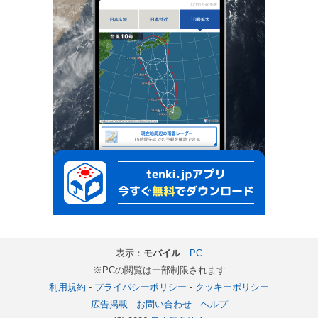
表示：
モバイル
｜
PC
※PCの閲覧は一部制限されます
利用規約
-
プライバシーポリシー
-
クッキーポリシー
広告掲載
-
お問い合わせ
-
ヘルプ