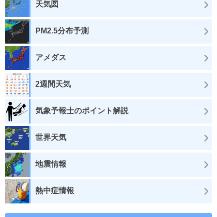
天気図
PM2.5分布予測
アメダス
2週間天気
気象予報士のポイント解説
世界天気
地震情報
熱中症情報