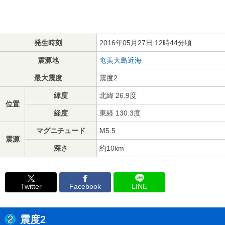
発生時刻
2016年05月27日 12時44分頃
震源地
奄美大島近海
最大震度
震度2
緯度
北緯 26.9度
位置
経度
東経 130.3度
マグニチュード
M5.5
震源
深さ
約10km
Twitter
Facebook
LINE
震度2