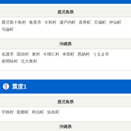
鹿児島県
鹿児島十島村
奄美市
大和村
瀬戸内町
喜界町
天城町
伊仙町
与論町
沖縄県
名護市
国頭村
東村
今帰仁村
本部町
恩納村
うるま市
座間味村
北大東村
震度1
鹿児島県
宇検村
龍郷町
和泊町
知名町
沖縄県