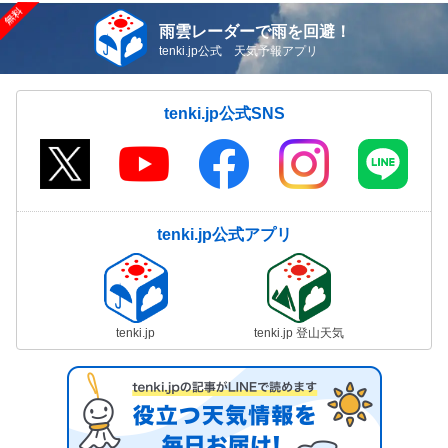
雨雲レーダーで雨を回避！
tenki.jp公式 天気予報アプリ
tenki.jp公式SNS
tenki.jp公式アプリ
tenki.jp
tenki.jp 登山天気