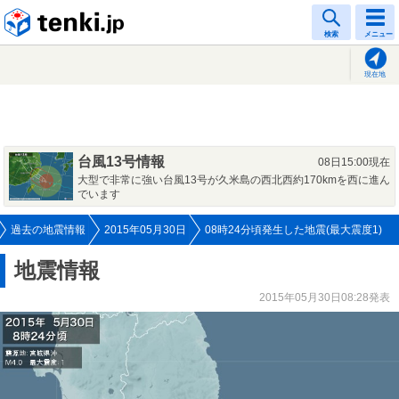
tenki.jp
検索
メニュー
現在地
台風13号情報
08日15:00現在
大型で非常に強い台風13号が久米島の西北西約170kmを西に進ん
でいます
過去の地震情報
2015年05月30日
08時24分頃発生した地震(最大震度1)
地震情報
2015年05月30日08:28発表