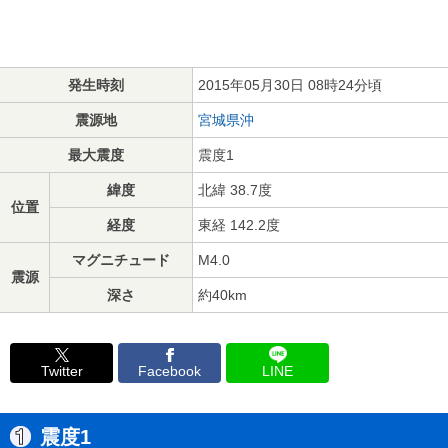
発生時刻
2015年05月30日 08時24分頃
震源地
宮城県沖
最大震度
震度1
緯度
北緯 38.7度
位置
経度
東経 142.2度
マグニチュード
M4.0
震源
深さ
約40km
Twitter
Facebook
LINE
震度1