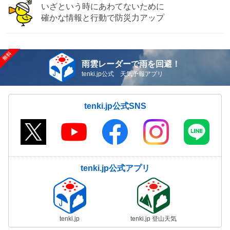
いざという時にあわてないために
確かな情報と行動で防災力アップ
雨雲レーダーで雨を回避！
tenki.jp公式 天気予報アプリ
tenki.jp公式SNS
tenki.jp公式アプリ
tenki.jp
tenki.jp 登山天気