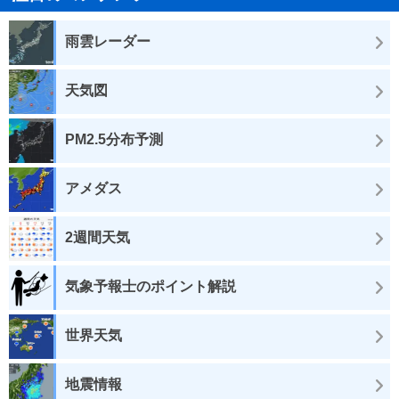
雨雲レーダー
天気図
PM2.5分布予測
アメダス
2週間天気
気象予報士のポイント解説
世界天気
地震情報