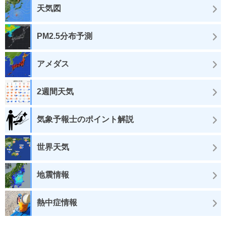
天気図
PM2.5分布予測
アメダス
2週間天気
気象予報士のポイント解説
世界天気
地震情報
熱中症情報