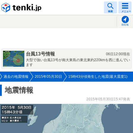
tenki.jp
検索
メニュー
現在地
台風13号情報
06日12:00現在
大型で強い台風13号が南大東島の東北東約220kmを西に進んでい
ます
過去の地震情報
2015年05月30日
15時43分頃発生した地震(最大震度1)
地震情報
2015年05月30日15:47発表