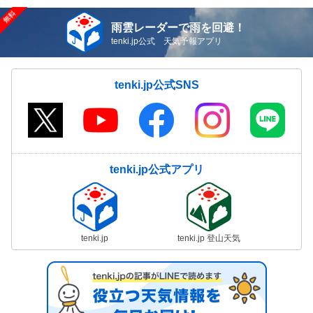
雨雲レーダーで雨を回避！
tenki.jp公式 天気予報アプリ
tenki.jp公式SNS
tenki.jp公式アプリ
tenki.jp
tenki.jp 登山天気