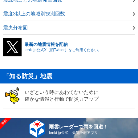
震度3以上の地域別観測回数
震央分布図
最新の地震情報を配信
tenki.jp公式X（旧Twitter）をご利用ください。
「知る防災」地震
いざという時にあわてないために
確かな情報と行動で防災力アップ
雨雲レーダーで雨を回避！
tenki.jp公式 天気予報アプリ