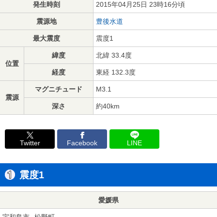
発生時刻
2015年04月25日 23時16分頃
震源地
豊後水道
最大震度
震度1
緯度
北緯 33.4度
位置
経度
東経 132.3度
マグニチュード
M3.1
震源
深さ
約40km
Twitter
Facebook
LINE
震度1
愛媛県
宇和島市
松野町