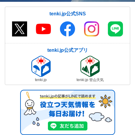
tenki.jp公式SNS
tenki.jp公式アプリ
tenki.jp
tenki.jp 登山天気