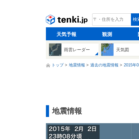
tenki.jp
検
天気予報
観測
雨雲レーダー
天気図
トップ
地震情報
過去の地震情報
2015年
地震情報