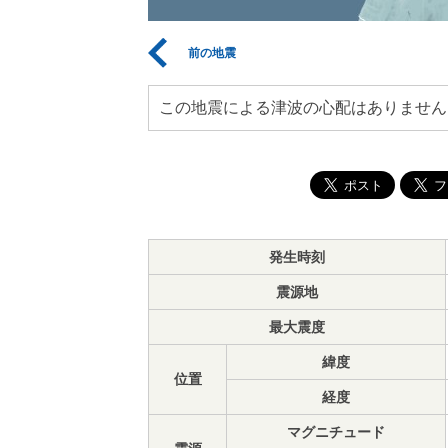
前の地震
この地震による津波の心配はありません
発生時刻
震源地
最大震度
緯度
位置
経度
マグニチュード