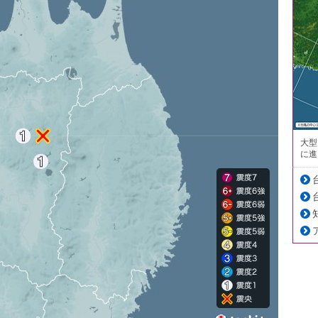
大型
に進