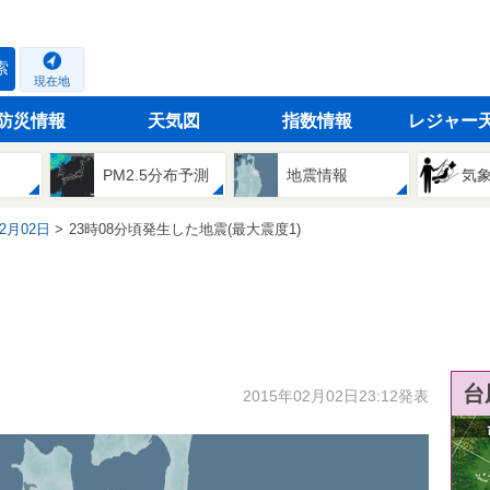
索
現在地
防災情報
天気図
指数情報
レジャー
PM2.5分布予測
地震情報
気
02月02日
23時08分頃発生した地震(最大震度1)
台
2015年02月02日23:12発表