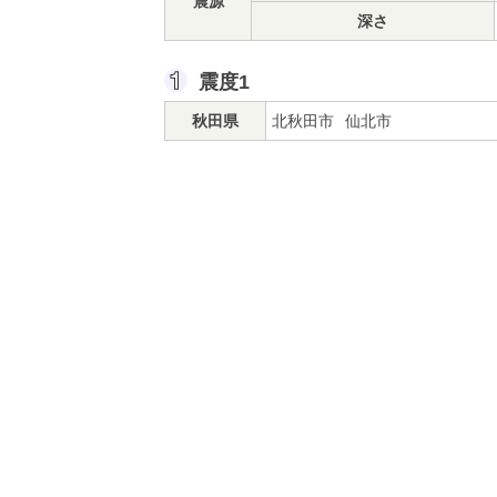
震源
深さ
震度1
秋田県
北秋田市
仙北市