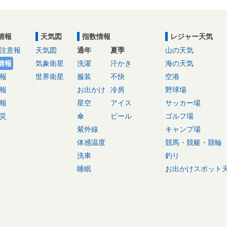
情報
天気図
指数情報
レジャー天気
注意報
天気図
通年
夏季
山の天気
情報
気象衛星
洗濯
汗かき
海の天気
報
世界衛星
服装
不快
空港
報
お出かけ
冷房
野球場
報
星空
アイス
サッカー場
災
傘
ビール
ゴルフ場
紫外線
キャンプ場
体感温度
競馬・競艇・競輪
洗車
釣り
睡眠
お出かけスポット