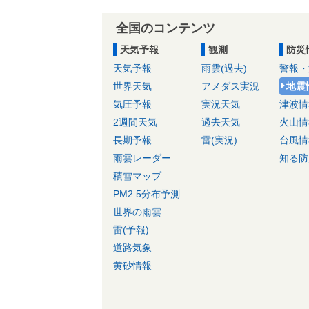
全国のコンテンツ
天気予報
観測
防災
天気予報
雨雲(過去)
警報・
世界天気
アメダス実況
地震
気圧予報
実況天気
津波情
2週間天気
過去天気
火山情
長期予報
雷(実況)
台風情
雨雲レーダー
知る防
積雪マップ
PM2.5分布予測
世界の雨雲
雷(予報)
道路気象
黄砂情報