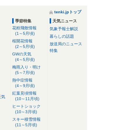
tenki.jpトップ
季節特集
天気ニュース
花粉飛散情報
気象予報士解説
(1～5月頃)
暮らしの話題
桜開花情報
放送局のニュース
(2～5月頃)
特集
GWの天気
(4～5月頃)
梅雨入り・明け
(5～7月頃)
熱中症情報
(4～9月頃)
紅葉見頃情報
天気
(10～11月頃)
ヒートショック
(10～3月頃)
スキー積雪情報
(11～5月頃)