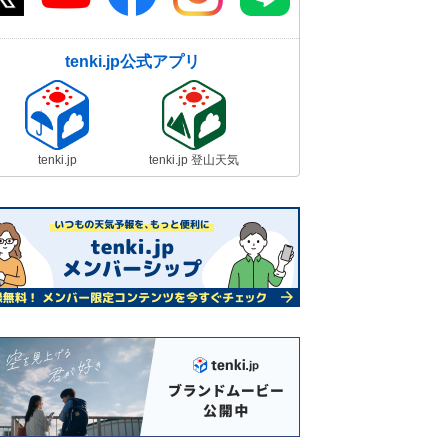
tenki.jp公式アプリ
tenki.jp
tenki.jp 登山天気