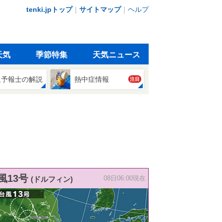
tenki.jpトップ
｜
サイトマップ
｜
ヘルプ
天気
季節特集
天気ニュース
象予報士の解説
熱中症情報
注目
風13号
(ドルフィン)
08日06:00現在