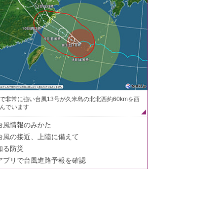
で非常に強い台風13号が久米島の北北西約60kmを西
んでいます
台風情報のみかた
台風の接近、上陸に備えて
知る防災
アプリで台風進路予報を確認