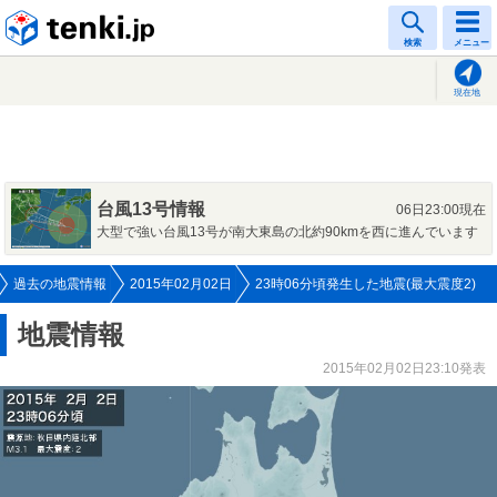
tenki.jp
検索
メニュー
現在地
台風13号情報
06日23:00現在
大型で強い台風13号が南大東島の北約90kmを西に進んでいます
過去の地震情報
2015年02月02日
23時06分頃発生した地震(最大震度2)
地震情報
2015年02月02日23:10発表