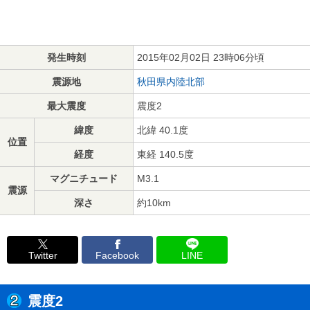
発生時刻
2015年02月02日 23時06分頃
震源地
秋田県内陸北部
最大震度
震度2
緯度
北緯 40.1度
位置
経度
東経 140.5度
マグニチュード
M3.1
震源
深さ
約10km
Twitter
Facebook
LINE
震度2