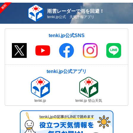
雨雲レーダーで雨を回避！
tenki.jp公式 天気予報アプリ
tenki.jp公式SNS
tenki.jp公式アプリ
tenki.jp
tenki.jp 登山天気