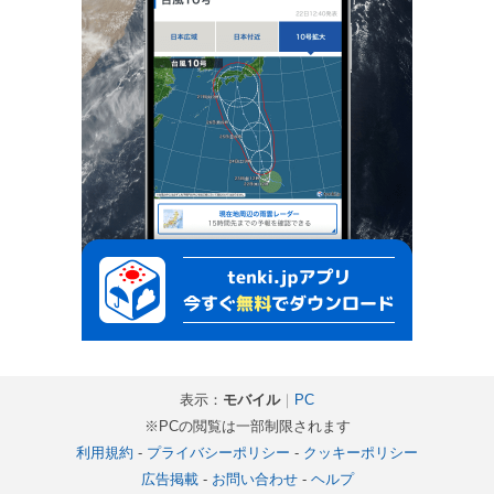
表示：
モバイル
｜
PC
※PCの閲覧は一部制限されます
利用規約
-
プライバシーポリシー
-
クッキーポリシー
広告掲載
-
お問い合わせ
-
ヘルプ