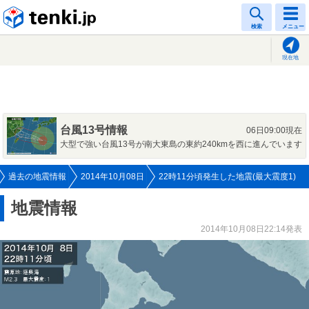
tenki.jp
検索
メニュー
現在地
台風13号情報
06日09:00現在
大型で強い台風13号が南大東島の東約240kmを西に進んでいます
過去の地震情報
2014年10月08日
22時11分頃発生した地震(最大震度1)
地震情報
2014年10月08日22:14発表