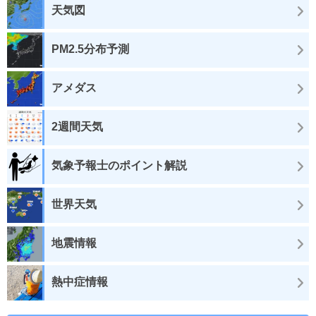
天気図
PM2.5分布予測
アメダス
2週間天気
気象予報士のポイント解説
世界天気
地震情報
熱中症情報