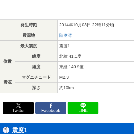
発生時刻
2014年10月08日 22時11分頃
震源地
陸奥湾
最大震度
震度1
緯度
北緯 41.1度
位置
経度
東経 140.9度
マグニチュード
M2.3
震源
深さ
約10km
Twitter
Facebook
LINE
震度1