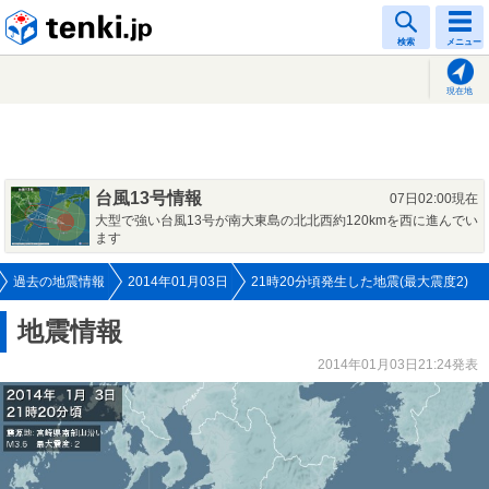
tenki.jp
検索
メニュー
現在地
台風13号情報
07日02:00現在
大型で強い台風13号が南大東島の北北西約120kmを西に進んでい
ます
過去の地震情報
2014年01月03日
21時20分頃発生した地震(最大震度2)
地震情報
2014年01月03日21:24発表