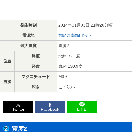
発生時刻
2014年01月03日 21時20分頃
震源地
宮崎県南部山沿い
最大震度
震度2
緯度
北緯 32.1度
位置
経度
東経 130.9度
マグニチュード
M3.6
震源
深さ
ごく浅い
Twitter
Facebook
LINE
震度2