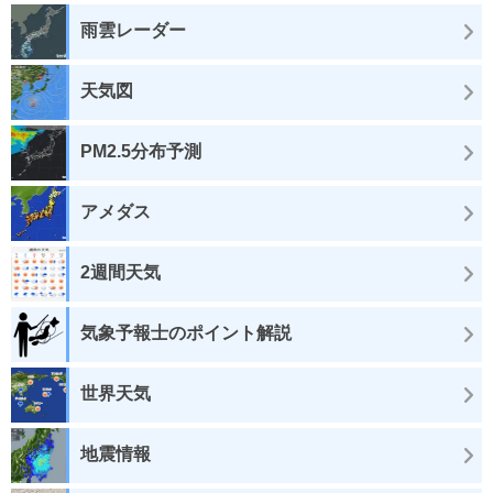
雨雲レーダー
天気図
PM2.5分布予測
アメダス
2週間天気
気象予報士のポイント解説
世界天気
地震情報