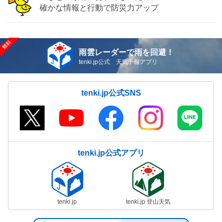
確かな情報と行動で防災力アップ
雨雲レーダーで雨を回避！
tenki.jp公式 天気予報アプリ
tenki.jp公式SNS
tenki.jp公式アプリ
tenki.jp
tenki.jp 登山天気