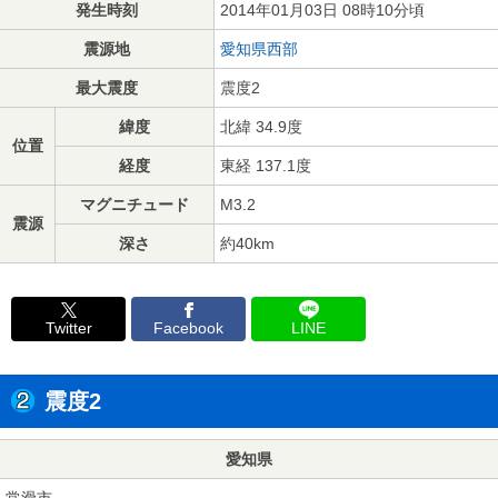
発生時刻
2014年01月03日 08時10分頃
震源地
愛知県西部
最大震度
震度2
緯度
北緯 34.9度
位置
経度
東経 137.1度
マグニチュード
M3.2
震源
深さ
約40km
Twitter
Facebook
LINE
震度2
愛知県
常滑市