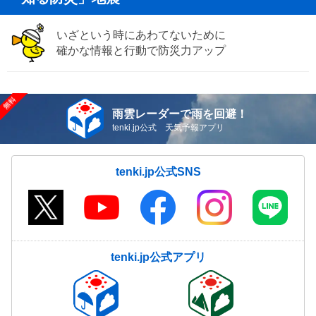
いざという時にあわてないために
確かな情報と行動で防災力アップ
雨雲レーダーで雨を回避！
tenki.jp公式 天気予報アプリ
tenki.jp公式SNS
tenki.jp公式アプリ