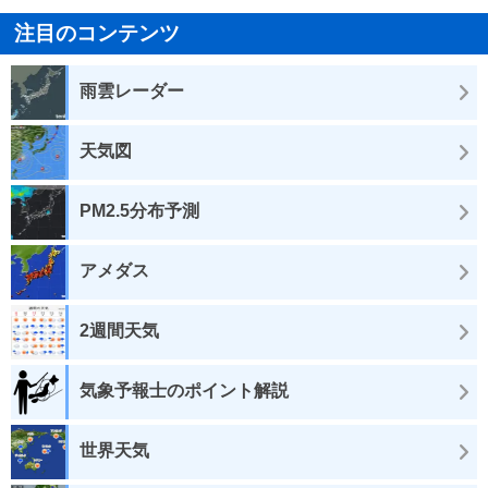
注目のコンテンツ
雨雲レーダー
天気図
PM2.5分布予測
アメダス
2週間天気
気象予報士のポイント解説
世界天気