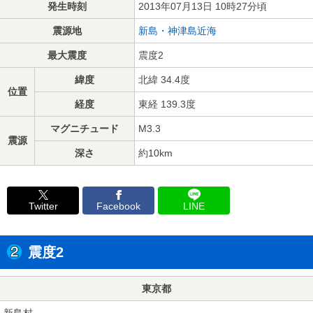
発生時刻
2013年07月13日 10時27分頃
震源地
新島・神津島近海
最大震度
震度2
緯度
北緯 34.4度
位置
経度
東経 139.3度
マグニチュード
M3.3
震源
深さ
約10km
Twitter
Facebook
LINE
震度2
東京都
新島村