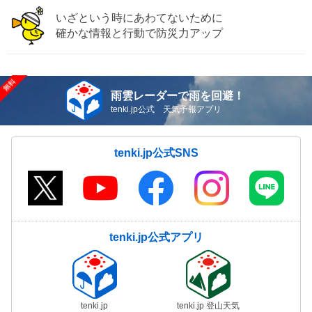
いざという時にあわてないために
確かな情報と行動で防災力アップ
雨雲レーダーで雨を回避！
tenki.jp公式 天気予報アプリ
tenki.jp公式SNS
tenki.jp公式アプリ
tenki.jp
tenki.jp 登山天気