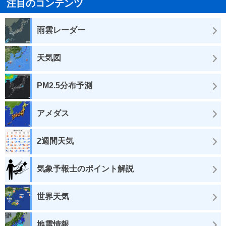
注目のコンテンツ
雨雲レーダー
天気図
PM2.5分布予測
アメダス
2週間天気
気象予報士のポイント解説
世界天気
地震情報