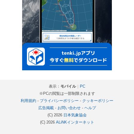
表示：
モバイル
｜
PC
※PCの閲覧は一部制限されます
利用規約
-
プライバシーポリシー
-
クッキーポリシー
広告掲載
-
お問い合わせ
-
ヘルプ
(C) 2026
日本気象協会
(C) 2026
ALiNKインターネット