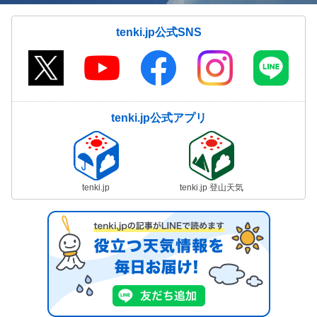
tenki.jp公式SNS
tenki.jp公式アプリ
tenki.jp
tenki.jp 登山天気