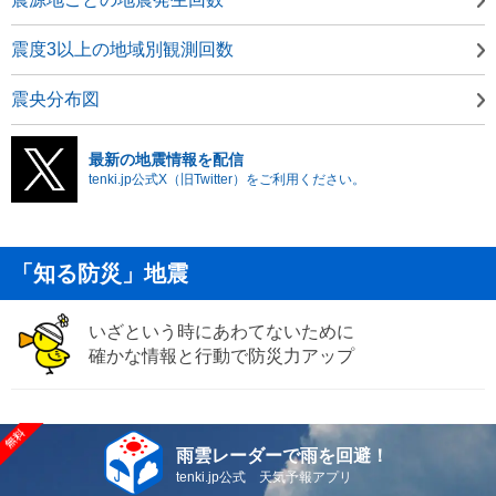
震度3以上の地域別観測回数
震央分布図
最新の地震情報を配信
tenki.jp公式X（旧Twitter）をご利用ください。
「知る防災」地震
いざという時にあわてないために
確かな情報と行動で防災力アップ
雨雲レーダーで雨を回避！
tenki.jp公式 天気予報アプリ