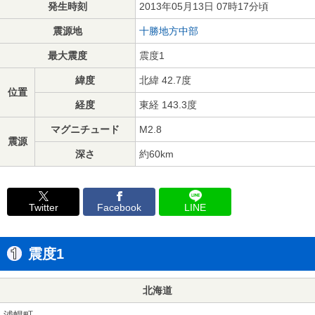
発生時刻
2013年05月13日 07時17分頃
震源地
十勝地方中部
最大震度
震度1
緯度
北緯 42.7度
位置
経度
東経 143.3度
マグニチュード
M2.8
震源
深さ
約60km
Twitter
Facebook
LINE
震度1
北海道
浦幌町