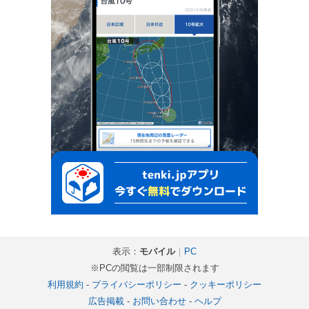
表示：
モバイル
｜
PC
※PCの閲覧は一部制限されます
利用規約
-
プライバシーポリシー
-
クッキーポリシー
広告掲載
-
お問い合わせ
-
ヘルプ