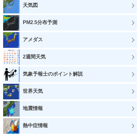
天気図
PM2.5分布予測
アメダス
2週間天気
気象予報士のポイント解説
世界天気
地震情報
熱中症情報