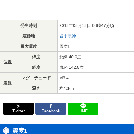
発生時刻
2013年05月13日 08時47分頃
震源地
岩手県沖
最大震度
震度1
緯度
北緯 40.0度
位置
経度
東経 142.5度
マグニチュード
M3.4
震源
深さ
約40km
Twitter
Facebook
LINE
震度1