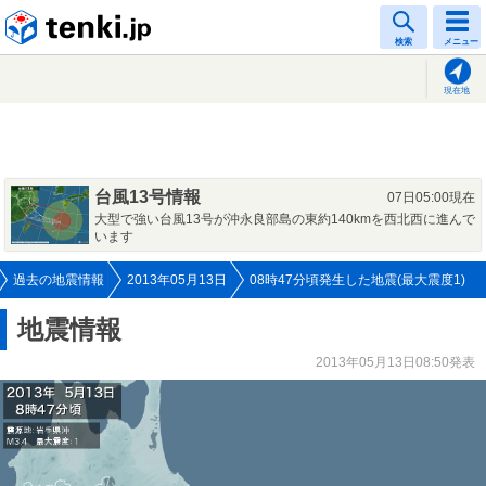
tenki.jp
検索
メニュー
現在地
台風13号情報
07日05:00現在
大型で強い台風13号が沖永良部島の東約140kmを西北西に進んで
います
過去の地震情報
2013年05月13日
08時47分頃発生した地震(最大震度1)
地震情報
2013年05月13日08:50発表