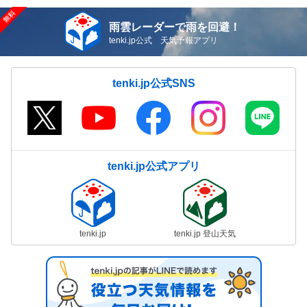
雨雲レーダーで雨を回避！
tenki.jp公式 天気予報アプリ
tenki.jp公式SNS
tenki.jp公式アプリ
tenki.jp
tenki.jp 登山天気