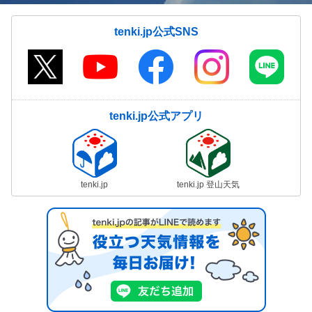
tenki.jp公式SNS
tenki.jp公式アプリ
tenki.jp
tenki.jp 登山天気