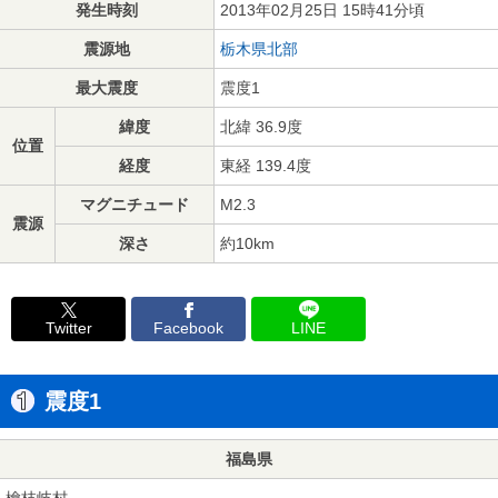
発生時刻
2013年02月25日 15時41分頃
震源地
栃木県北部
最大震度
震度1
緯度
北緯 36.9度
位置
経度
東経 139.4度
マグニチュード
M2.3
震源
深さ
約10km
Twitter
Facebook
LINE
震度1
福島県
檜枝岐村