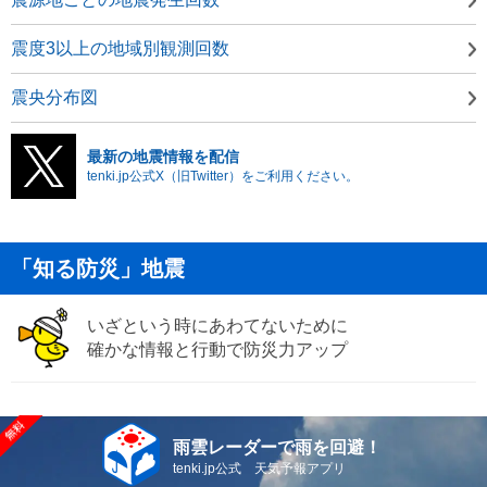
震度3以上の地域別観測回数
震央分布図
最新の地震情報を配信
tenki.jp公式X（旧Twitter）をご利用ください。
「知る防災」地震
いざという時にあわてないために
確かな情報と行動で防災力アップ
雨雲レーダーで雨を回避！
tenki.jp公式 天気予報アプリ