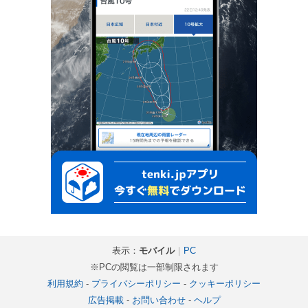
表示：
モバイル
｜
PC
※PCの閲覧は一部制限されます
利用規約
-
プライバシーポリシー
-
クッキーポリシー
広告掲載
-
お問い合わせ
-
ヘルプ