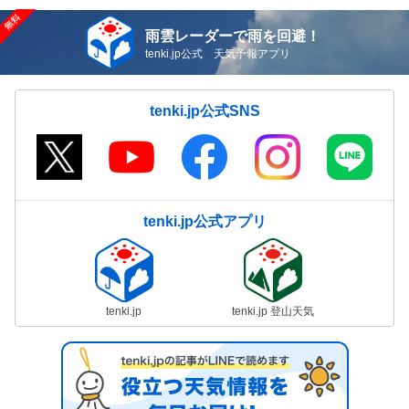
雨雲レーダーで雨を回避！
tenki.jp公式 天気予報アプリ
tenki.jp公式SNS
tenki.jp公式アプリ
tenki.jp
tenki.jp 登山天気