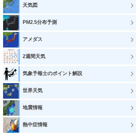
天気図
PM2.5分布予測
アメダス
2週間天気
気象予報士のポイント解説
世界天気
地震情報
熱中症情報