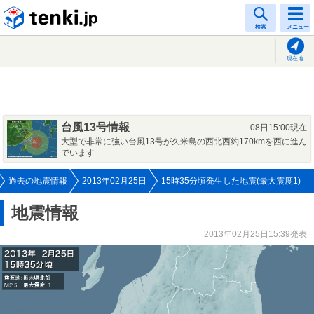
tenki.jp
検索
メニュー
現在地
台風13号情報
08日15:00現在
大型で非常に強い台風13号が久米島の西北西約170kmを西に進ん
でいます
過去の地震情報
2013年02月25日
15時35分頃発生した地震(最大震度1)
地震情報
2013年02月25日15:39発表