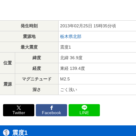
発生時刻
2013年02月25日 15時35分頃
震源地
栃木県北部
最大震度
震度1
緯度
北緯 36.9度
位置
経度
東経 139.4度
マグニチュード
M2.5
震源
深さ
ごく浅い
Twitter
Facebook
LINE
震度1