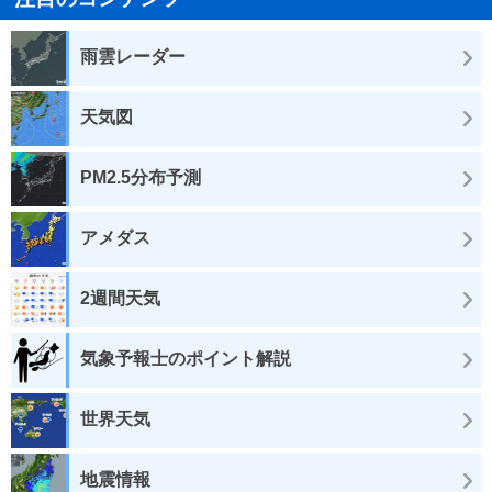
雨雲レーダー
天気図
PM2.5分布予測
アメダス
2週間天気
気象予報士のポイント解説
世界天気
地震情報