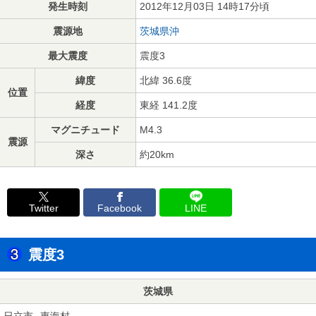
発生時刻
2012年12月03日 14時17分頃
震源地
茨城県沖
最大震度
震度3
緯度
北緯 36.6度
位置
経度
東経 141.2度
マグニチュード
M4.3
震源
深さ
約20km
Twitter
Facebook
LINE
震度3
茨城県
日立市
東海村