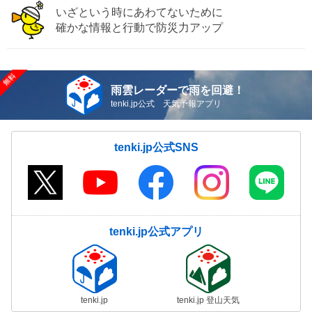
いざという時にあわてないために
確かな情報と行動で防災力アップ
雨雲レーダーで雨を回避！
tenki.jp公式 天気予報アプリ
tenki.jp公式SNS
tenki.jp公式アプリ
tenki.jp
tenki.jp 登山天気