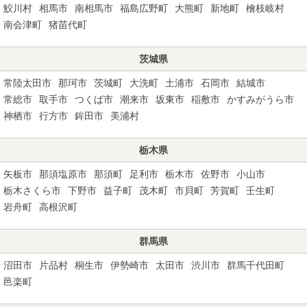
鮫川村
相馬市
南相馬市
福島広野町
大熊町
新地町
檜枝岐村
南会津町
猪苗代町
茨城県
常陸太田市
那珂市
茨城町
大洗町
土浦市
石岡市
結城市
常総市
取手市
つくば市
潮来市
坂東市
稲敷市
かすみがうら市
神栖市
行方市
鉾田市
美浦村
栃木県
矢板市
那須塩原市
那須町
足利市
栃木市
佐野市
小山市
栃木さくら市
下野市
益子町
茂木町
市貝町
芳賀町
壬生町
岩舟町
高根沢町
群馬県
沼田市
片品村
桐生市
伊勢崎市
太田市
渋川市
群馬千代田町
邑楽町