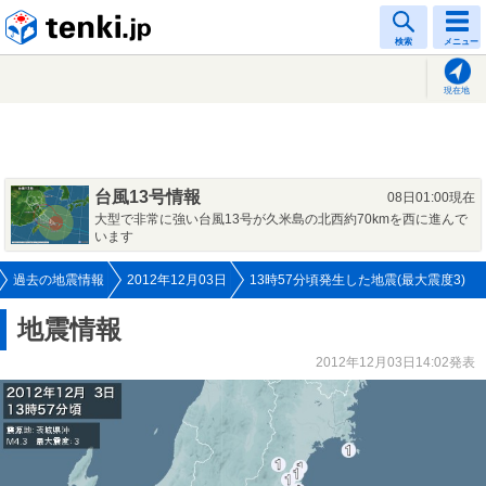
tenki.jp
検索
メニュー
現在地
台風13号情報
08日01:00現在
大型で非常に強い台風13号が久米島の北西約70kmを西に進んで
います
過去の地震情報
2012年12月03日
13時57分頃発生した地震(最大震度3)
地震情報
2012年12月03日14:02発表