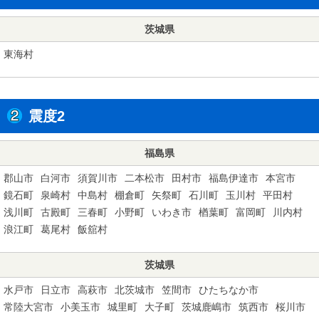
茨城県
東海村
震度2
福島県
郡山市
白河市
須賀川市
二本松市
田村市
福島伊達市
本宮市
鏡石町
泉崎村
中島村
棚倉町
矢祭町
石川町
玉川村
平田村
浅川町
古殿町
三春町
小野町
いわき市
楢葉町
富岡町
川内村
浪江町
葛尾村
飯舘村
茨城県
水戸市
日立市
高萩市
北茨城市
笠間市
ひたちなか市
常陸大宮市
小美玉市
城里町
大子町
茨城鹿嶋市
筑西市
桜川市