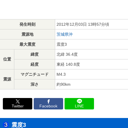
発生時刻
2012年12月03日 13時57分頃
震源地
茨城県沖
最大震度
震度3
緯度
北緯 36.4度
位置
経度
東経 140.8度
マグニチュード
M4.3
震源
深さ
約90km
Twitter
Facebook
LINE
震度3