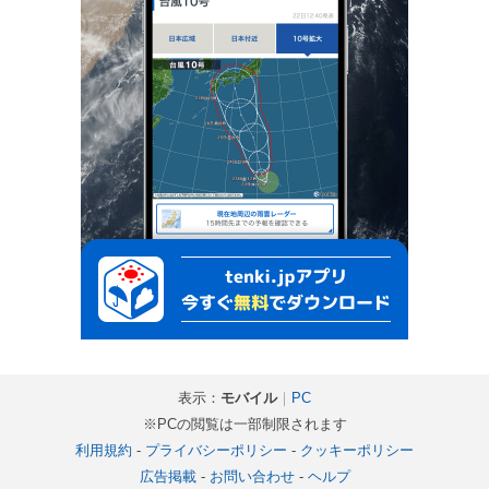
表示：
モバイル
｜
PC
※PCの閲覧は一部制限されます
利用規約
-
プライバシーポリシー
-
クッキーポリシー
広告掲載
-
お問い合わせ
-
ヘルプ