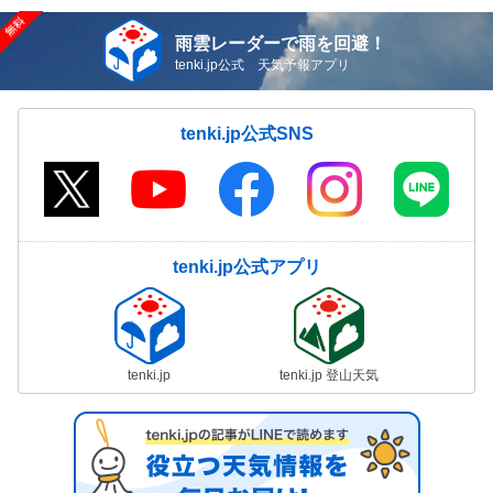
雨雲レーダーで雨を回避！
tenki.jp公式 天気予報アプリ
tenki.jp公式SNS
tenki.jp公式アプリ
tenki.jp
tenki.jp 登山天気