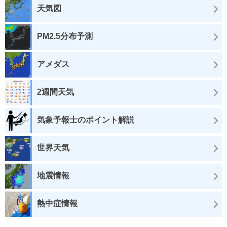
天気図
PM2.5分布予測
アメダス
2週間天気
気象予報士のポイント解説
世界天気
地震情報
熱中症情報