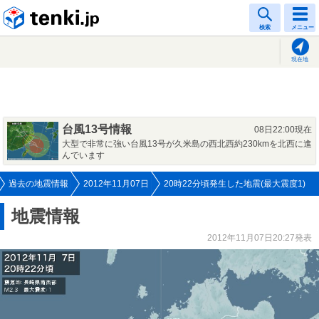
tenki.jp
検索
メニュー
現在地
台風13号情報
08日22:00現在
大型で非常に強い台風13号が久米島の西北西約230kmを北西に進
んでいます
過去の地震情報
2012年11月07日
20時22分頃発生した地震(最大震度1)
地震情報
2012年11月07日20:27発表