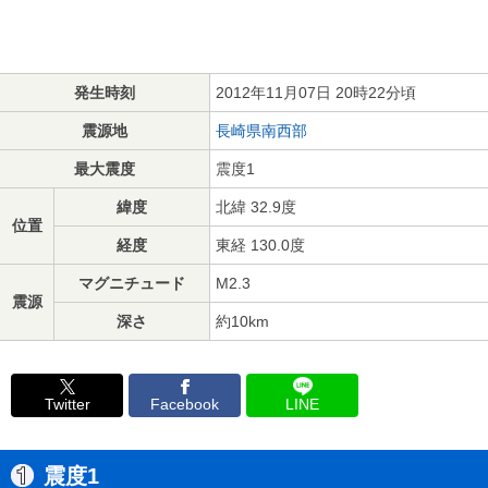
発生時刻
2012年11月07日 20時22分頃
震源地
長崎県南西部
最大震度
震度1
緯度
北緯 32.9度
位置
経度
東経 130.0度
マグニチュード
M2.3
震源
深さ
約10km
Twitter
Facebook
LINE
震度1