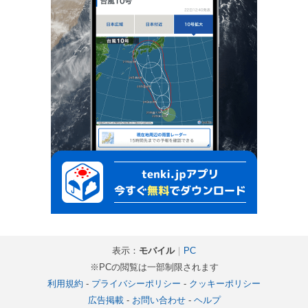
表示：
モバイル
｜
PC
※PCの閲覧は一部制限されます
利用規約
-
プライバシーポリシー
-
クッキーポリシー
広告掲載
-
お問い合わせ
-
ヘルプ