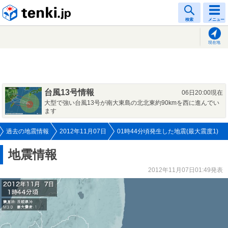
tenki.jp
検索
メニュー
現在地
台風13号情報
06日20:00現在
大型で強い台風13号が南大東島の北北東約90kmを西に進んでい
ます
過去の地震情報
2012年11月07日
01時44分頃発生した地震(最大震度1)
地震情報
2012年11月07日01:49発表