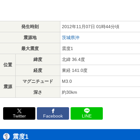
発生時刻
2012年11月07日 01時44分頃
震源地
茨城県沖
最大震度
震度1
緯度
北緯 36.4度
位置
経度
東経 141.0度
マグニチュード
M3.0
震源
深さ
約30km
Twitter
Facebook
LINE
震度1