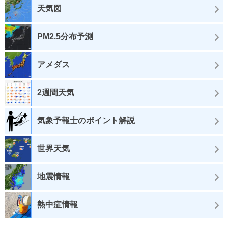
天気図
PM2.5分布予測
アメダス
2週間天気
気象予報士のポイント解説
世界天気
地震情報
熱中症情報