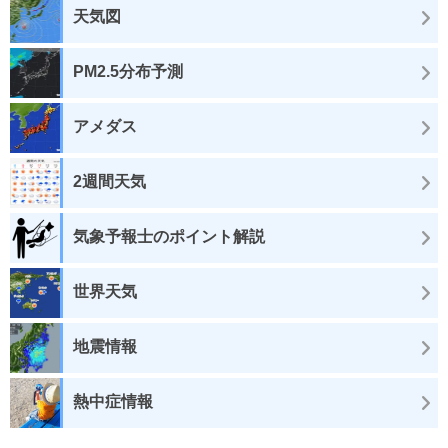
天気図
PM2.5分布予測
アメダス
2週間天気
気象予報士のポイント解説
世界天気
地震情報
熱中症情報