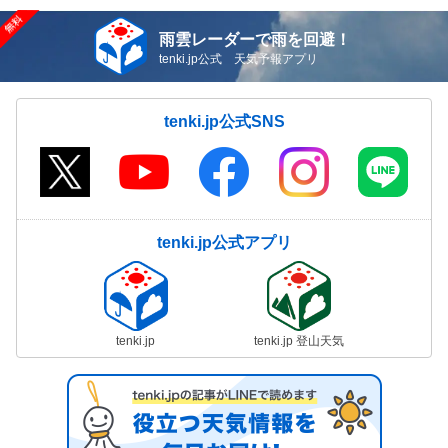
雨雲レーダーで雨を回避！
tenki.jp公式 天気予報アプリ
tenki.jp公式SNS
tenki.jp公式アプリ
tenki.jp
tenki.jp 登山天気