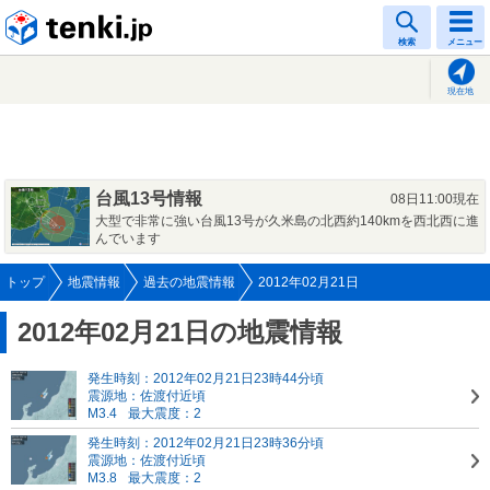
tenki.jp
検索
メニュー
現在地
台風13号情報
08日11:00現在
大型で非常に強い台風13号が久米島の北西約140kmを西北西に進
んでいます
トップ
地震情報
過去の地震情報
2012年02月21日
2012年02月21日の地震情報
発生時刻：2012年02月21日23時44分頃
震源地：佐渡付近頃
M3.4
最大震度：2
発生時刻：2012年02月21日23時36分頃
震源地：佐渡付近頃
M3.8
最大震度：2