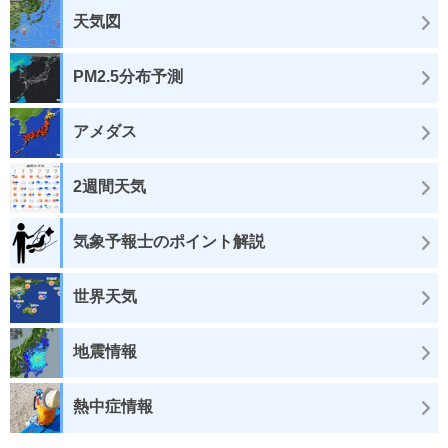
天気図
PM2.5分布予測
アメダス
2週間天気
気象予報士のポイント解説
世界天気
地震情報
熱中症情報