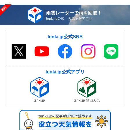
雨雲レーダーで雨を回避！
tenki.jp公式 天気予報アプリ
tenki.jp公式SNS
tenki.jp公式アプリ
tenki.jp
tenki.jp 登山天気