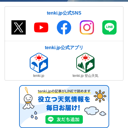
tenki.jp公式SNS
tenki.jp公式アプリ
tenki.jp
tenki.jp 登山天気