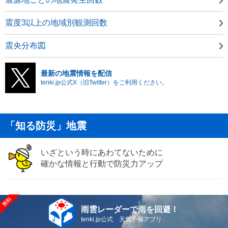
震度3以上の地域別観測回数
震央分布図
最新の地震情報を配信
tenki.jp公式X（旧Twitter）をご利用ください。
「知る防災」地震
いざという時にあわてないために
確かな情報と行動で防災力アップ
雨雲レーダーで雨を回避！
tenki.jp公式 天気予報アプリ