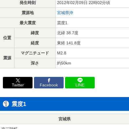
発生時刻
2012年02月09日 22時02分頃
震源地
宮城県沖
最大震度
震度1
緯度
北緯 38.7度
位置
経度
東経 141.8度
マグニチュード
M2.8
震源
深さ
約50km
Twitter
Facebook
LINE
震度1
宮城県
南三陸町