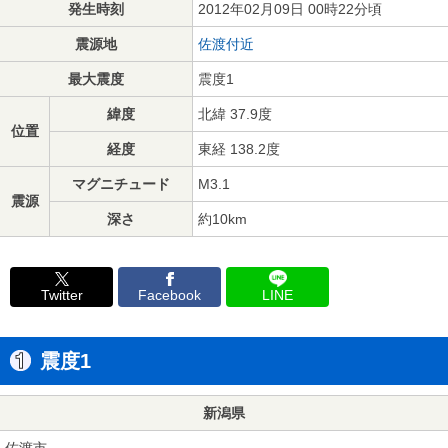
発生時刻
2012年02月09日 00時22分頃
震源地
佐渡付近
最大震度
震度1
緯度
北緯 37.9度
位置
経度
東経 138.2度
マグニチュード
M3.1
震源
深さ
約10km
Twitter
Facebook
LINE
震度1
新潟県
佐渡市