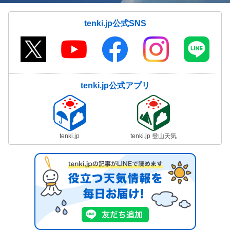
tenki.jp公式SNS
tenki.jp公式アプリ
tenki.jp
tenki.jp 登山天気