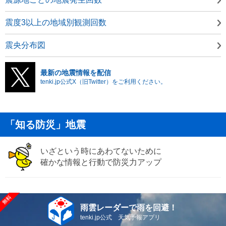
震度3以上の地域別観測回数
震央分布図
最新の地震情報を配信
tenki.jp公式X（旧Twitter）をご利用ください。
「知る防災」地震
いざという時にあわてないために
確かな情報と行動で防災力アップ
雨雲レーダーで雨を回避！
tenki.jp公式 天気予報アプリ