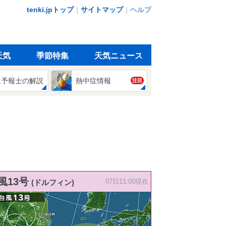
tenki.jpトップ
｜
サイトマップ
｜
ヘルプ
天気
季節特集
天気ニュース
象予報士の解説
熱中症情報
注目
風13号
(ドルフィン)
07日11:00現在