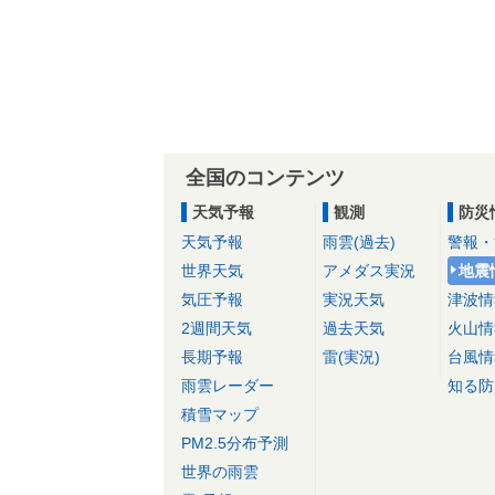
全国のコンテンツ
天気予報
観測
防災
天気予報
雨雲(過去)
警報・
世界天気
アメダス実況
地震
気圧予報
実況天気
津波情
2週間天気
過去天気
火山情
長期予報
雷(実況)
台風情
雨雲レーダー
知る防
積雪マップ
PM2.5分布予測
世界の雨雲