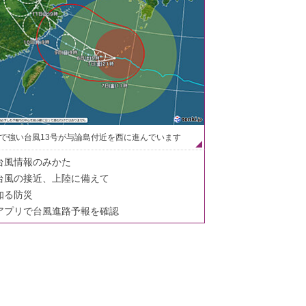
で強い台風13号が与論島付近を西に進んでいます
台風情報のみかた
台風の接近、上陸に備えて
知る防災
アプリで台風進路予報を確認