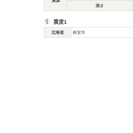
震源
深さ
震度1
北海道
根室市