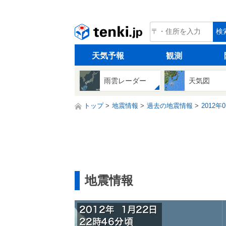
tenki.jp
検
天気予報
観測
雨雲レーダー
天気図
トップ
地震情報
過去の地震情報
2012年
地震情報