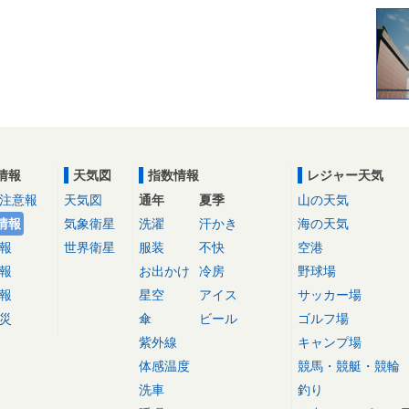
情報
天気図
指数情報
レジャー天気
注意報
天気図
通年
夏季
山の天気
情報
気象衛星
洗濯
汗かき
海の天気
報
世界衛星
服装
不快
空港
報
お出かけ
冷房
野球場
報
星空
アイス
サッカー場
災
傘
ビール
ゴルフ場
紫外線
キャンプ場
体感温度
競馬・競艇・競輪
洗車
釣り