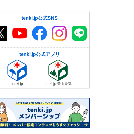
tenki.jp公式SNS
tenki.jp公式アプリ
tenki.jp
tenki.jp 登山天気