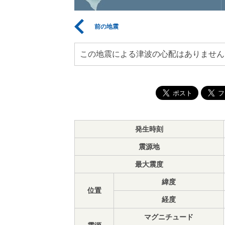
前の地震
この地震による津波の心配はありません
発生時刻
震源地
最大震度
緯度
位置
経度
マグニチュード