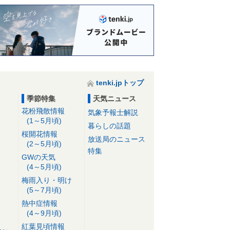
tenki.jpトップ
季節特集
天気ニュース
花粉飛散情報
気象予報士解説
(1～5月頃)
暮らしの話題
桜開花情報
放送局のニュース
(2～5月頃)
特集
GWの天気
(4～5月頃)
梅雨入り・明け
(5～7月頃)
熱中症情報
(4～9月頃)
紅葉見頃情報