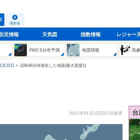
索
現在地
防災情報
天気図
指数情報
レジャー
PM2.5分布予測
地震情報
気
01月22日
22時46分頃発生した地震(最大震度1)
台
2012年01月22日22:50発表