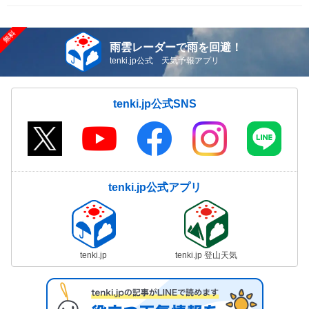
雨雲レーダーで雨を回避！
tenki.jp公式 天気予報アプリ
tenki.jp公式SNS
tenki.jp公式アプリ
tenki.jp
tenki.jp 登山天気