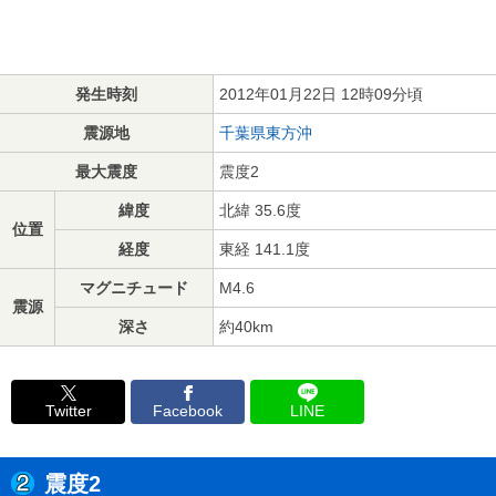
発生時刻
2012年01月22日 12時09分頃
震源地
千葉県東方沖
最大震度
震度2
緯度
北緯 35.6度
位置
経度
東経 141.1度
マグニチュード
M4.6
震源
深さ
約40km
Twitter
Facebook
LINE
震度2