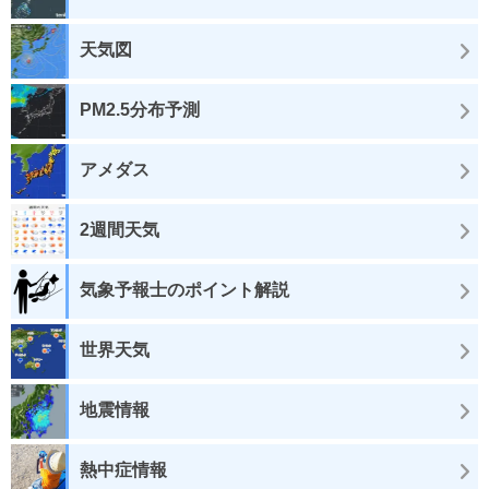
天気図
PM2.5分布予測
アメダス
2週間天気
気象予報士のポイント解説
世界天気
地震情報
熱中症情報