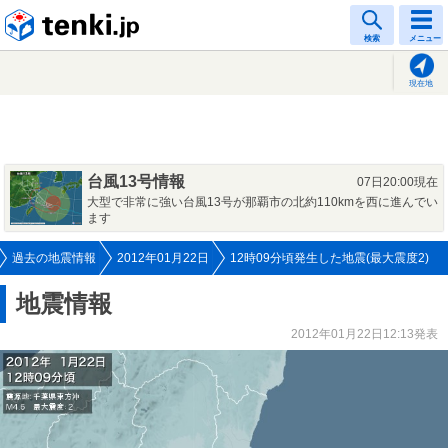
tenki.jp
検索
メニュー
現在地
台風13号情報
07日20:00現在
大型で非常に強い台風13号が那覇市の北約110kmを西に進んでい
ます
過去の地震情報
2012年01月22日
12時09分頃発生した地震(最大震度2)
地震情報
2012年01月22日12:13発表