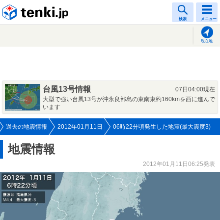
tenki.jp
検索
メニュー
現在地
台風13号情報
07日04:00現在
大型で強い台風13号が沖永良部島の東南東約160kmを西に進んで
います
過去の地震情報
2012年01月11日
06時22分頃発生した地震(最大震度3)
地震情報
2012年01月11日06:25発表