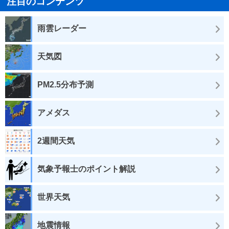
注目のコンテンツ
雨雲レーダー
天気図
PM2.5分布予測
アメダス
2週間天気
気象予報士のポイント解説
世界天気
地震情報