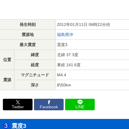
発生時刻
2012年01月11日 06時22分頃
震源地
福島県沖
最大震度
震度3
緯度
北緯 37.3度
位置
経度
東経 141.6度
マグニチュード
M4.4
震源
深さ
約50km
Twitter
Facebook
LINE
震度3