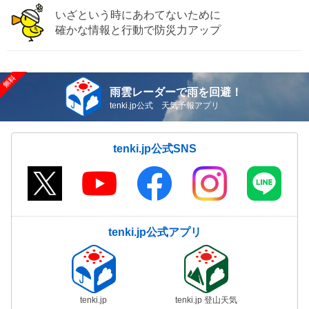
いざという時にあわてないために
確かな情報と行動で防災力アップ
雨雲レーダーで雨を回避！
tenki.jp公式 天気予報アプリ
tenki.jp公式SNS
tenki.jp公式アプリ
tenki.jp
tenki.jp 登山天気