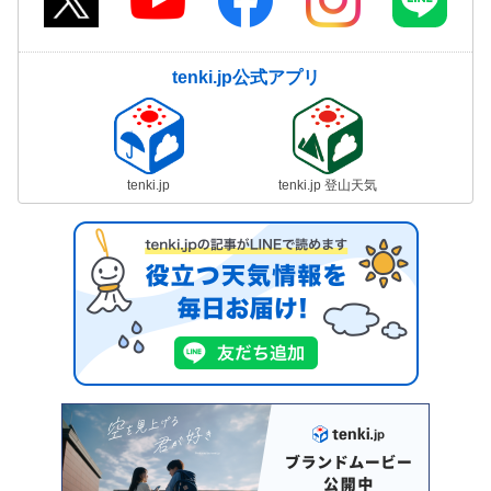
tenki.jp公式アプリ
tenki.jp
tenki.jp 登山天気