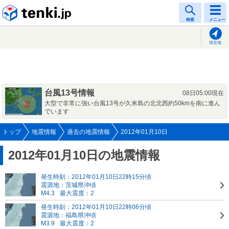
tenki.jp
検索
メニュー
現在地
台風13号情報
08日05:00現在
大型で非常に強い台風13号が久米島の北北西約50kmを南に進ん
でいます
トップ
地震情報
過去の地震情報
2012年01月10日
2012年01月10日の地震情報
発生時刻：2012年01月10日22時15分頃
震源地：茨城県沖頃
M4.3
最大震度：2
発生時刻：2012年01月10日22時06分頃
震源地：福島県沖頃
M3.9
最大震度：2