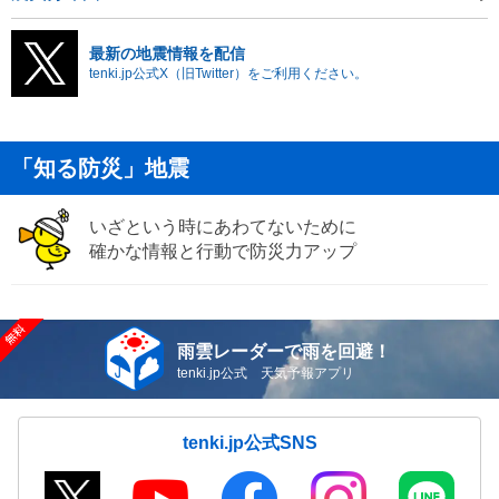
最新の地震情報を配信
tenki.jp公式X（旧Twitter）をご利用ください。
「知る防災」地震
いざという時にあわてないために
確かな情報と行動で防災力アップ
雨雲レーダーで雨を回避！
tenki.jp公式 天気予報アプリ
tenki.jp公式SNS