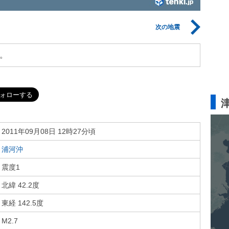
次の地震
。
2011年09月08日 12時27分頃
浦河沖
震度1
北緯 42.2度
東経 142.5度
M2.7