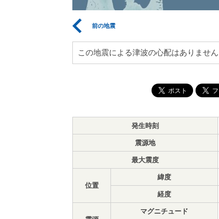
前の地震
この地震による津波の心配はありません
発生時刻
震源地
最大震度
緯度
位置
経度
マグニチュード