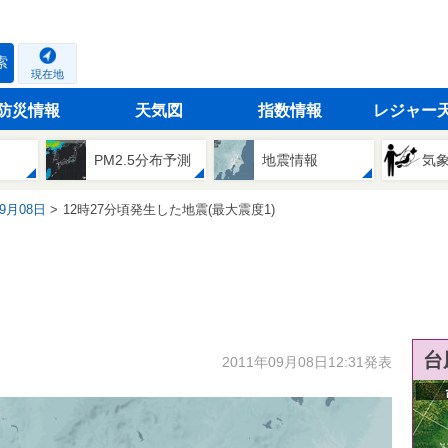
索
現在地
防災情報
天気図
指数情報
レジャー
PM2.5分布予測
地震情報
気
09月08日
12時27分頃発生した地震(最大震度1)
台
2011年09月08日12:31発表