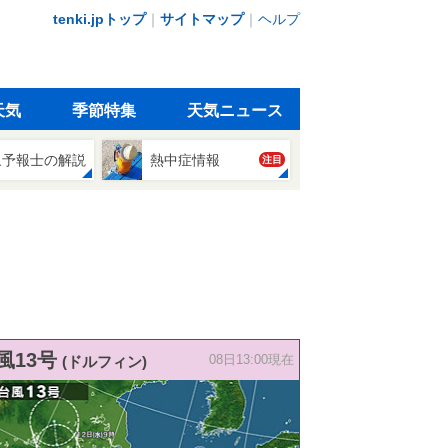
tenki.jpトップ
｜
サイトマップ
｜
ヘルプ
天気
季節特集
天気ニュース
象予報士の解説
熱中症情報
注目
風13号
(ドルフィン)
08日13:00現在