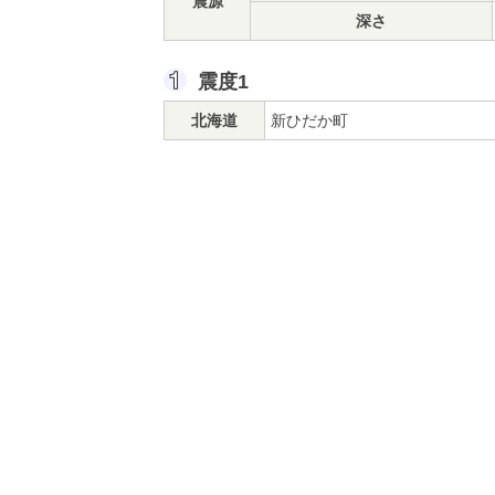
震源
深さ
震度1
北海道
新ひだか町