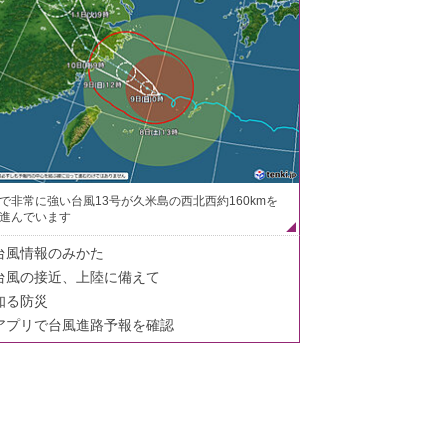
で非常に強い台風13号が久米島の西北西約160kmを
進んでいます
台風情報のみかた
台風の接近、上陸に備えて
知る防災
アプリで台風進路予報を確認