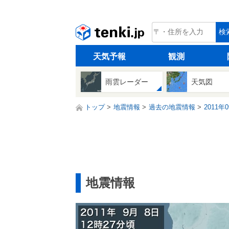
tenki.jp
検
天気予報
観測
雨雲レーダー
天気図
トップ
地震情報
過去の地震情報
2011年
地震情報