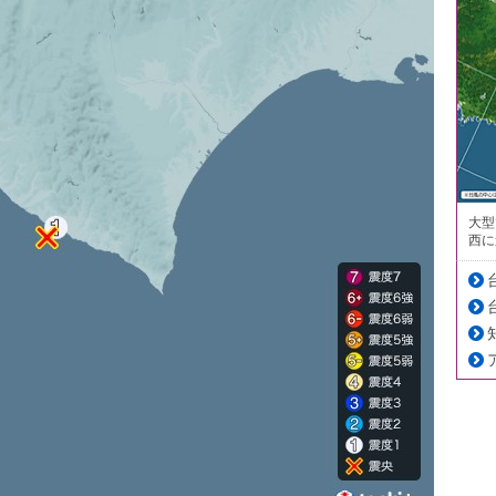
大型
西に